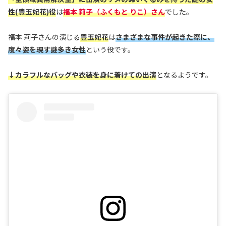
性(豊玉妃花)役
は
福本 莉子（ふくもと りこ）さん
でした。
福本 莉子さんの演じる
豊玉妃花
は
さまざまな事件が起きた際に、
度々姿を現す謎多き女性
という役です。
↓カラフルなバッグや衣装を身に着けての出演
となるようです。