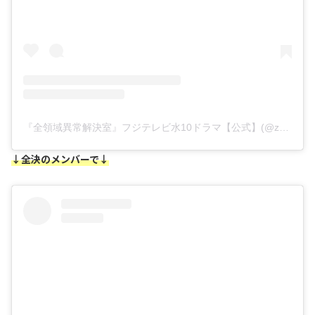
『全領域異常解決室』フジテレビ水10ドラマ【公式】(@zenketsu_fujitv)がシェアした投稿
↓全決のメンバーで↓