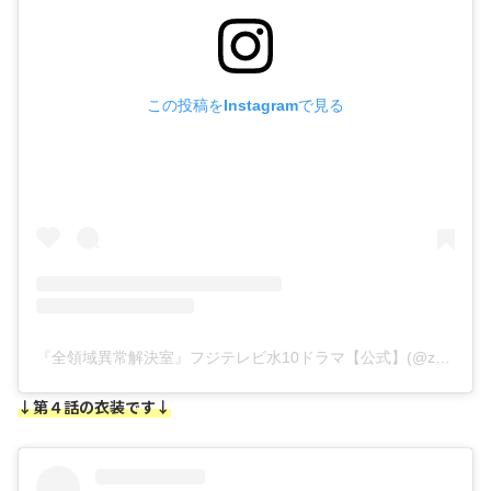
この投稿をInstagramで見る
『全領域異常解決室』フジテレビ水10ドラマ【公式】(@zenketsu_fujitv)がシェアした投稿
↓第４話の衣装です↓