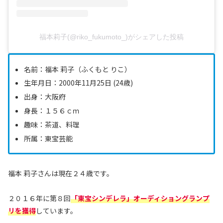
福本莉子(@riko_fukumoto_)がシェアした投稿
名前：福本 莉子（ふくもと りこ）
生年月日：2000年11月25日 (24歳)
出身：大阪府
身長：１５６ｃｍ
趣味：茶道、料理
所属：東宝芸能
福本 莉子さんは現在２４歳です。
２０１６年に第８回
「東宝シンデレラ」オーディショングランプ
リを獲得
しています。