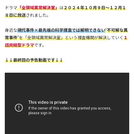
ドラマ
「全領域異常解決室」
は
２０２４年１０月９日～１２月１
８日に放送
されました。
身近な
現代事件×最先端の科学捜査では解明できない
‘
不可解な異
常事件’
を「全領域異常解決室」という捜査機関が解決
していく
１
話完結型ドラマ
です。
↓↓最終回の予告動画です↓↓