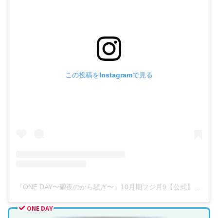
この投稿をInstagramで見る
『ONE DAY〜聖夜のから騒ぎ〜』10月期フジ月9【公式】(@oneday_xmas_ado)がシェアした投稿
ONE DAY