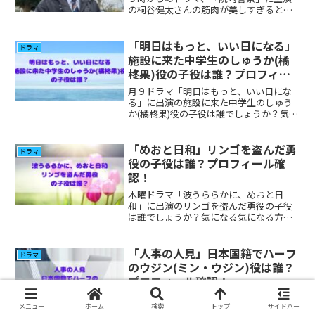
の桐谷健太さんの筋肉が美しすぎるとの
評判でしたので調べてみました。
「明日はもっと、いい日になる」
ドラマ
施設に来た中学生のしゅうか(橘
柊果)役の子役は誰？プロフィー
ルやその他出演作品の確認！
月９ドラマ「明日はもっと、いい日にな
る」に出演の施設に来た中学生のしゅう
か(橘柊果)役の子役は誰でしょうか？気に
なる気になる方が多いと思いましたので
プロフィール、その他の出演について調
べてみました。
「めおと日和」リンゴを盗んだ勇
ドラマ
役の子役は誰？プロフィール確
認！
木曜ドラマ「波うららかに、めおと日
和」に出演のリンゴを盗んだ勇役の子役
は誰でしょうか？気になる気になる方が
多いと思いましたのでプロフィール、そ
の他の出演について調べてみました。
「人事の人見」日本国籍でハーフ
ドラマ
のウジン(ミン・ウジン)役は誰？
プロフィール確認！
火曜ドラマ「人事の人見」に出演の日本
メニュー
ホーム
検索
トップ
サイドバー
国籍でハーフのウジン(ミン・ウジン)役は