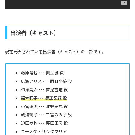
出演者（キャスト）
現在発表されている出演者（キャスト）の一部です。
藤原竜也 ･･･ 興玉雅 役
広瀬アリス ･･･ 雨野小夢 役
柿澤勇人 ･･･ 直毘吉道 役
福本莉子･･･ 豊玉妃花 役
小宮璃央 ･･･ 北野天馬 役
成海璃子 ･･･ 二宮のの子 役
迫田孝也 ･･･ 芹田正彦 役
ユースケ・サンタマリア