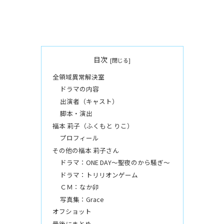
目次
全領域異常解決室
ドラマの内容
出演者（キャスト）
脚本・演出
福本 莉子（ふくもと りこ）
プロフィール
その他の福本 莉子さん
ドラマ：ONE DAY〜聖夜のから騒ぎ〜
ドラマ：トリリオンゲーム
ＣＭ：なか卯
写真集：Grace
オフショット
最後にまとめ