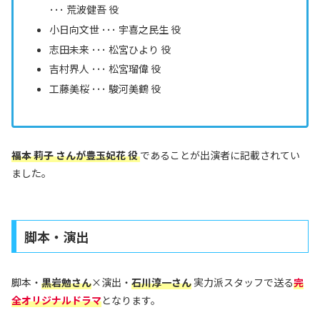
･･･ 荒波健吾 役
小日向文世 ･･･ 宇喜之民生 役
志田未来 ･･･ 松宮ひより 役
吉村界人 ･･･ 松宮瑠偉 役
工藤美桜 ･･･ 駿河美鶴 役
福本 莉子 さんが豊玉妃花 役
であることが出演者に記載されてい
ました。
脚本・演出
脚本・
黒岩勉さん
×演出・
石川淳一さん
実力派スタッフで送る
完
全オリジナルドラマ
となります。