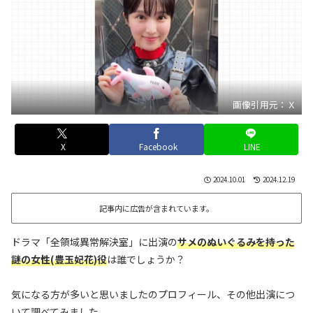
画像引用元：Ｘ
X
Facebook
LINE
2024.10.01
2024.12.19
記事内に広告が含まれています。
ドラマ「全領域異常解決室」に出演の
サメのぬいぐるみを持った
謎の女性(豊玉妃花)役
は誰でしょうか？
気になる方が多いと思いましたのプロフィール、その他出演につ
いて調べてみました。