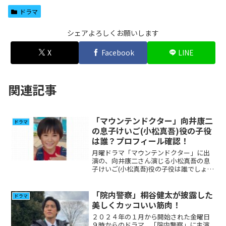
ドラマ
シェアよろしくお願いします
X
Facebook
LINE
関連記事
「マウンテンドクター」向井康二
ドラマ
の息子けいご(小松真吾)役の子役
は誰？プロフィール確認！
月曜ドラマ「マウンテンドクター」に出
演の、向井康二さん演じる小松真吾の息
子けいご(小松真吾)役の子役は誰でしょう
か？気になった方が多いと思いますので
調べてみました。
「院内警察」桐谷健太が披露した
ドラマ
美しくカッコいい筋肉！
２０２４年の１月から開始された金曜日
９時からのドラマ、「院内警察」に主演