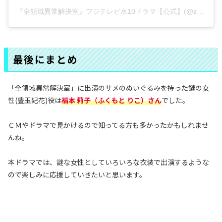
『全領域異常解決室』フジテレビ水10ドラマ【公式】(@zenketsu_fujitv)がシェアした投稿
最後にまとめ
「全領域異常解決室」に出演のサメのぬいぐるみを持った謎の女
性(豊玉妃花)役は
福本 莉子（ふくもと りこ）さん
でした。
ＣＭやドラマで見かけるので知ってる方も多かったかもしれませ
んね。
本ドラマでは、謎な女性としていろいろな衣装で出演するような
ので楽しみに応援していきたいと思います。