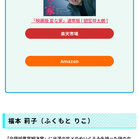
「映画版 変な家」通常版 [ 間宮祥太朗 ]
楽天市場
Amazon
福本 莉子（ふくもと りこ）
「全領域異常解決室」に出演のサメのぬいぐるみを持った謎の女