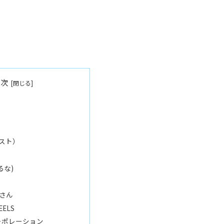
目次
スト）
るな)
さん
EELS
ーポレーション