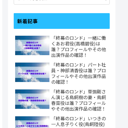
新着記事
「終幕のロンド」一緒に働
くあお君役(高橋碧役)は
誰？プロフィールやその他
出演作品の確認！
「終幕のロンド」パート社
員・神部清香役は誰？プロ
フィールやその他出演作品
の確認！
「終幕のロンド」草彅剛さ
ん演じる鳥飼樹の妻・鳥飼
春菜役は誰？プロフィール
やその他出演作品の確認！
「終幕のロンド」いつきの
一人息子りく役(鳥飼陸役)