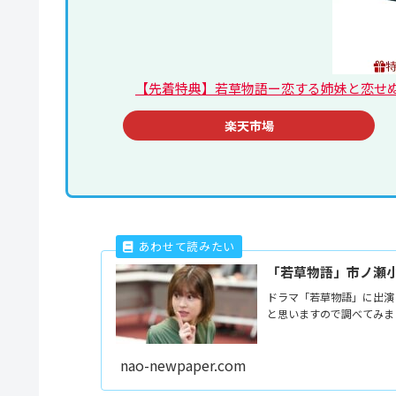
【先着特典】若草物語ー恋する姉妹と恋せぬ私ー 
楽天市場
「若草物語」市ノ瀬
ドラマ「若草物語」に出演
と思いますので調べてみま
nao-newpaper.com