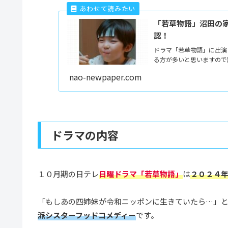
「若草物語」沼田の
認！
ドラマ「若草物語」に出演
る方が多いと思いますので
nao-newpaper.com
ドラマの内容
１０月期の日テレ
日曜ドラマ「若草物語」
は
２０２４
「もしあの四姉妹が令和ニッポンに生きていたら…」
派シスターフッドコメディー
です。