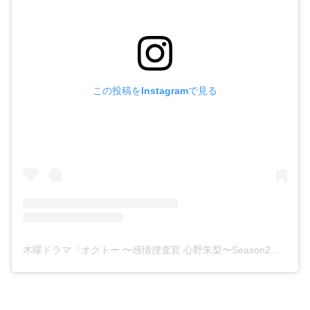
この投稿をInstagramで見る
木曜ドラマ『オクトー 〜感情捜査官 心野朱梨〜Season2』(@8octo_ytv)がシェアした投稿