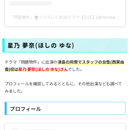
『問題物件』🏘️フジテレビ水10ドラマ【公式】(@mondaibukken_cx)がシェアした投稿
星乃 夢奈(ほしの ゆな)
ドラマ「問題物件」に出演の
津島の同僚でスタッフの女性(西茉由
香)役
は
星乃 夢奈(ほしの ゆな)さん
でした。
プロフィールを確認してみるとともに、その他出演なども調べて
みました。
プロフィール