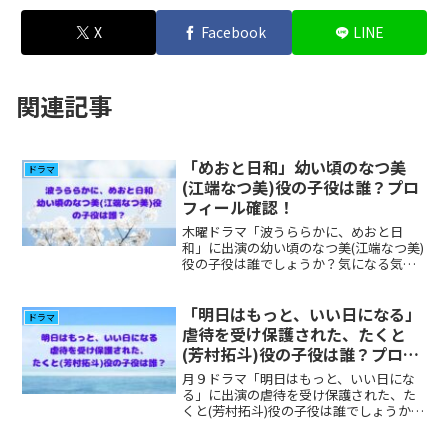
X
Facebook
LINE
関連記事
「めおと日和」幼い頃のなつ美
ドラマ
(江端なつ美)役の子役は誰？プロ
フィール確認！
木曜ドラマ「波うららかに、めおと日
和」に出演の幼い頃のなつ美(江端なつ美)
役の子役は誰でしょうか？気になる気に
なる方が多いと思いましたのでプロフィ
ール、その他の出演について調べてみま
した。
「明日はもっと、いい日になる」
ドラマ
虐待を受け保護された、たくと
(芳村拓斗)役の子役は誰？プロフ
ィールやその他出演作品の確認！
月９ドラマ「明日はもっと、いい日にな
る」に出演の虐待を受け保護された、た
くと(芳村拓斗)役の子役は誰でしょうか？
気になる気になる方が多いと思いました
のでプロフィール、その他の出演につい