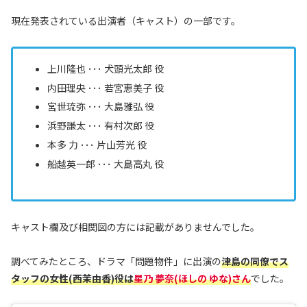
現在発表されている出演者（キャスト）の一部です。
上川隆也 ･･･ 犬頭光太郎 役
内田理央 ･･･ 若宮恵美子 役
宮世琉弥 ･･･ 大島雅弘 役
浜野謙太 ･･･ 有村次郎 役
本多 力 ･･･ 片山芳光 役
船越英一郎 ･･･ 大島高丸 役
キャスト欄及び相関図の方には記載がありませんでした。
調べてみたところ、ドラマ「問題物件」に出演の
津島の同僚でス
タッフの女性(西茉由香)役
は
星乃 夢奈(ほしの ゆな)さん
でした。