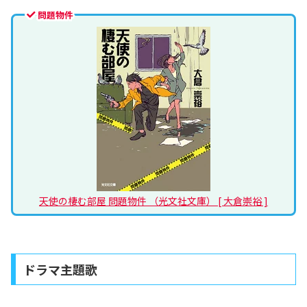
問題物件
天使の棲む部屋 問題物件 （光文社文庫） [ 大倉崇裕 ]
ドラマ主題歌