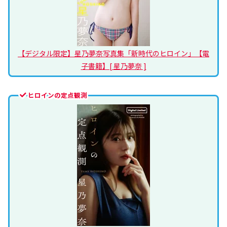
【デジタル限定】星乃夢奈写真集「新時代のヒロイン」【電
子書籍】[ 星乃夢奈 ]
ヒロインの定点観測