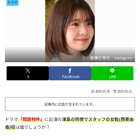
ドラマ
画像引用元：Instagram
X
Facebook
LINE
2025.03.26
2025.05.11
記事内に広告が含まれています。
ドラマ
「問題物件」
に出演の
津島の同僚でスタッフの女性(西茉由
香)役
は誰でしょうか？