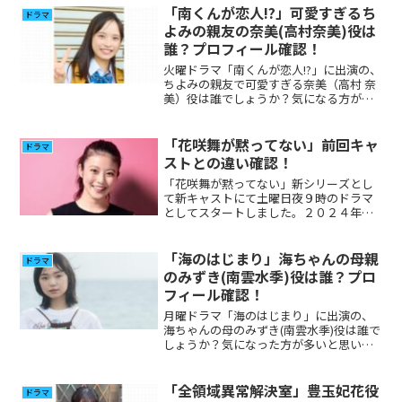
て調べてみました。
「南くんが恋人!?」可愛すぎるち
ドラマ
よみの親友の奈美(高村奈美)役は
誰？プロフィール確認！
火曜ドラマ「南くんが恋人!?」に出演の、
ちよみの親友で可愛すぎる奈美（高村 奈
美）役は誰でしょうか？気になる方が多
いと思いますので調べてみました。
「花咲舞が黙ってない」前回キャ
ドラマ
ストとの違い確認！
「花咲舞が黙ってない」新シリーズとし
て新キャストにて土曜日夜９時のドラマ
としてスタートしました。２０２４年度
版の主演は今田美桜さんですが、以前に
も「花咲舞が黙ってない」は２０１４
年、２０１５年にも杏さん主演で放送さ
「海のはじまり」海ちゃんの母親
ドラマ
れました。以前と、今回のキャストの違
のみずき(南雲水季)役は誰？プロ
いが気になる方がいると思いますので比
フィール確認！
較してみました。
月曜ドラマ「海のはじまり」に出演の、
海ちゃんの母のみずき(南雲水季)役は誰で
しょうか？気になった方が多いと思いま
すので調べてみました。
「全領域異常解決室」豊玉妃花役
ドラマ