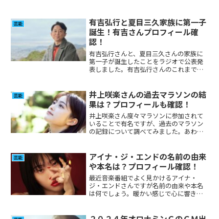
有吉弘行と夏目三久家族に第一子
芸能
誕生！有吉さんプロフィール確
認！
有吉弘行さんと、夏目三久さんの家族に
第一子が誕生したことをラジオで公表発
表しました。有吉弘行さんのこれまでの
プロフィールを確認してみました。
井上咲楽さんの過去マラソンの結
芸能
果は？プロフィールも確認！
井上咲楽さん度々マラソンに参加されて
いることで有名ですが、過去のマラソン
の記録について調べてみました。あわせ
てプロフィール確認も確認してみまし
た。
アイナ・ジ・エンドの名前の由来
芸能
や本名は？プロフィール確認！
最近音楽番組でよく見かけるアイナ・
ジ・エンドさんですが名前の由来や本名
は何でしょう。暖かい感じで心に響き、
耳に残る歌声の彼女について調べてみま
した。
２０２４年オロナミンＣのＣＭ出