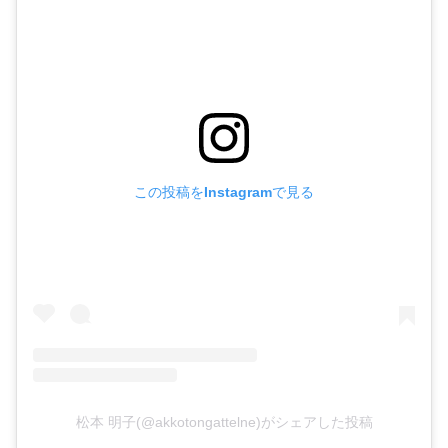
この投稿をInstagramで見る
松本 明子(@akkotongattelne)がシェアした投稿