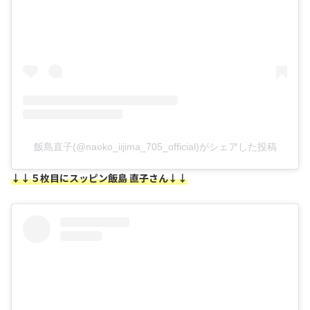
飯島直子(@naoko_iijima_705_official)がシェアした投稿
↓↓５枚目にスッピン飯島 直子さん↓↓