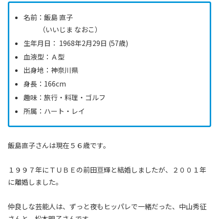
名前：飯島 直子
（いいじま なおこ）
生年月日： 1968年2月29日 (57歳)
血液型：Ａ型
出身地：神奈川県
身長：166cm
趣味：旅行・料理・ゴルフ
所属：ハート・レイ
飯島直子さんは現在５６歳です。
１９９７年にＴＵＢＥの前田亘輝と結婚しましたが、２００１年
に離婚しました。
仲良しな芸能人は、ずっと夜もヒッパレで一緒だった、中山秀征
さんと、松本明子さんです。