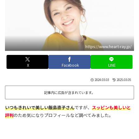
https://www.heart-ray.jp/
X
Facebook
LINE
2024.03.03
2025.03.05
記事内に広告が含まれています。
いつもきれいで美しい飯島直子さん
ですが、
スッピンも美しいと
評判
のため気になりプロフィールなど調べてみました。