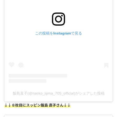
この投稿をInstagramで見る
飯島直子(@naoko_iijima_705_official)がシェアした投稿
↓↓８枚目にスッピン飯島 直子さん↓↓