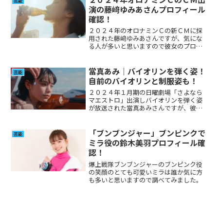
芸能
演の藤﨑ゆみあさんプロフィール
確認！
２０２４年のオロナミンＣの新ＣＭに採
用された藤﨑ゆみあさんですが、気にな
る人が多いと思いますので彼女のプロフ
ィールを調べてみました。
當真あみ｜バイオリンを弾く姿！
芸能
自前のバイオリンと制服姿も！
２０２４年１月期の日曜劇場「さよなら
マエストロ」出演しバイオリンを弾く姿
が放送された當真あみさんですが、彼女
のバイオリン歴について調べてみまし
た。また、色々なドラマなどで様々な制
服姿が披露されているので合わせて調べ
「ブンブンジャー」ブンピンクで
芸能
てみました。
ミラ役の鈴木美羽プロフィール確
認！
爆上戦隊ブンブンジャーのブンピンク役
の笑顔のとても可愛いミラは誰か気に方
も多いと思いますので調べてみました。