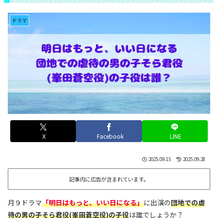
ドラマ
X
Facebook
LINE
2025.09.15
2025.09.28
記事内に広告が含まれています。
月９ドラマ
「明日はもっと、いい日になる」
に出演の
団地での虐
待の男の子そら君役(峯田蒼空役)の子役
は誰でしょうか？