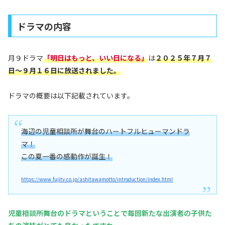
ドラマの内容
月９ドラマ
「
明日
はもっと、いい日になる
」
は
２０２５年７月７
日～９月１６日に放送されました。
ドラマの概要は以下記載されています。
海辺の児童相談所が舞台のハートフルヒューマンドラ
マ！
この夏一番の感動作が誕生！
https://www.fujitv.co.jp/ashitawamotto/introduction/index.html
児童相談所舞台のドラマということで毎回新たな出演者の子供た