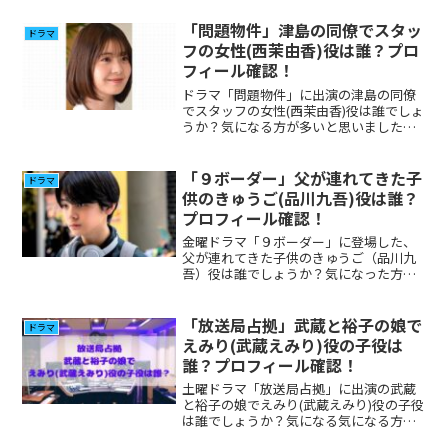
た。
「問題物件」津島の同僚でスタッ
ドラマ
フの女性(西茉由香)役は誰？プロ
フィール確認！
ドラマ「問題物件」に出演の津島の同僚
でスタッフの女性(西茉由香)役は誰でしょ
うか？気になる方が多いと思いましたの
プロフィール、その他出演について調べ
てみました。
「９ボーダー」父が連れてきた子
ドラマ
供のきゅうご(品川九吾)役は誰？
プロフィール確認！
金曜ドラマ「９ボーダー」に登場した、
父が連れてきた子供のきゅうご（品川九
吾）役は誰でしょうか？気になった方が
多いと思いますので調べてみました。
「放送局占拠」武蔵と裕子の娘で
ドラマ
えみり(武蔵えみり)役の子役は
誰？プロフィール確認！
土曜ドラマ「放送局占拠」に出演の武蔵
と裕子の娘でえみり(武蔵えみり)役の子役
は誰でしょうか？気になる気になる方が
多いと思いましたのでプロフィール、そ