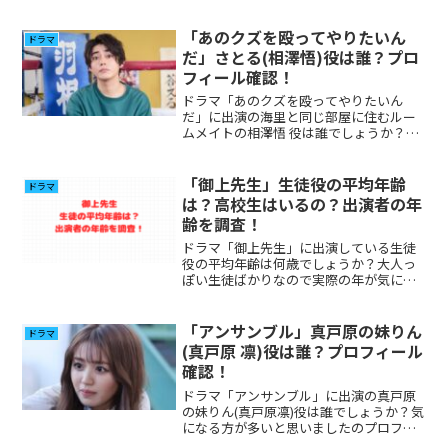
「あのクズを殴ってやりたいん
ドラマ
だ」さとる(相澤悟)役は誰？プロ
フィール確認！
ドラマ「あのクズを殴ってやりたいん
だ」に出演の海里と同じ部屋に住むルー
ムメイトの相澤悟 役は誰でしょうか？気
になる方が多いと思いましたのプロフィ
ール、その他出演について調べてみまし
た。
「御上先生」生徒役の平均年齢
ドラマ
は？高校生はいるの？出演者の年
齢を調査！
ドラマ「御上先生」に出演している生徒
役の平均年齢は何歳でしょうか？大人っ
ぽい生徒ばかりなので実際の年が気にな
る方が多いと思いましたので調べてみま
した。
「アンサンブル」真戸原の妹りん
ドラマ
(真戸原 凛)役は誰？プロフィール
確認！
ドラマ「アンサンブル」に出演の真戸原
の妹りん(真戸原凛)役は誰でしょうか？気
になる方が多いと思いましたのプロフィ
ール、その他出演について調べてみまし