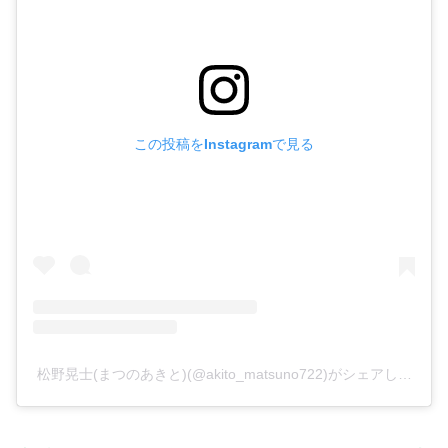
この投稿をInstagramで見る
松野晃士(まつのあきと)(@akito_matsuno722)がシェアした投稿