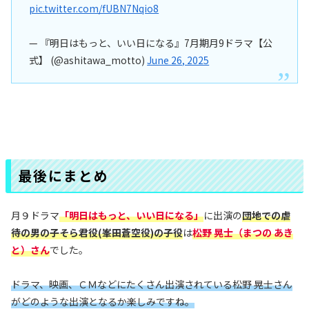
pic.twitter.com/fUBN7Nqio8
— 『明日はもっと、いい日になる』7月期月9ドラマ【公
式】 (@ashitawa_motto)
June 26, 2025
最後にまとめ
月９ドラマ
「明日はもっと、いい日になる」
に出演の
団地での虐
待の男の子そら君役(峯田蒼空役)の子役
は
松野 晃士
（まつの あき
と）
さん
でした。
ドラマ、映画、ＣＭなどにたくさん出演されている松野 晃士さん
がどのような出演となるか楽しみですね。