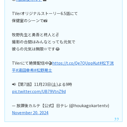
TVerオリジナルストーリー6.5話にて
保健室のシーンで📸
牧野先生と勇吾と柊人と✌️
撮影の合間はみんなとっても元気で
彼らの元気は無限♾️です😂
TVerにて絶賛配信中🎬
https://t.co/Qe7QUppKut
#松下洸
平
#湯田幸希
#松野晃士
📢【第7話】11月23日(土)よる9時
pic.twitter.com/UB79VtnZ9d
— 放課後カルテ【公式】日テレ (@houkagokartentv)
November 20, 2024