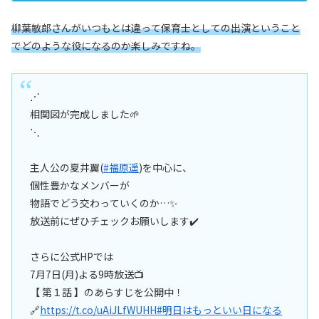
柳葉敏郎さんがいつもとは違って保育士としての出演ということ
でどのような役になるのか楽しみですね。
⋰
相関図が完成しました🌱
⋱
主人公の夏井翼(
#福原遥
)を中心に、
個性豊かなメンバーが
物語でどう交わっていくのか…✨
放送前にぜひチェックお願いします✔️
さらに公式HPでは
7月7日(月)よる9時放送📺
【 第１話 】のあらすじを公開中！
🔗
https://t.co/uAiJLfWUHH
#明日はもっといい日になる