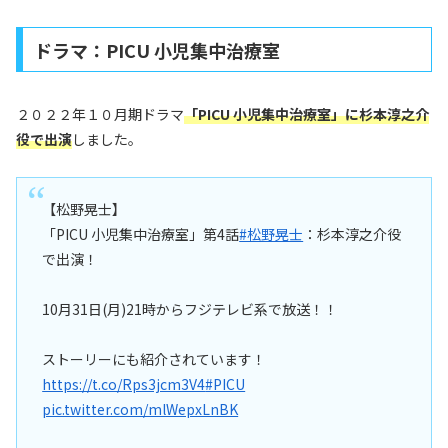
ドラマ：PICU 小児集中治療室
２０２２年１０月期ドラマ
「PICU 小児集中治療室」に
杉本淳之介
役
で出演
しました。
【松野晃士】
「PICU 小児集中治療室」第4話
#松野晃士
：杉本淳之介役
で出演！
10月31日(月)21時からフジテレビ系で放送！！
ストーリーにも紹介されています！
https://t.co/Rps3jcm3V4
#PICU
pic.twitter.com/mlWepxLnBK