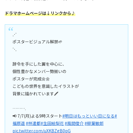
ドラマホームページは↓リンクから♪
⋰
ポスタービジュアル解禁🌱
⋱
辞令を手にした翼を中心に、
個性豊かなメンバー勢揃いの
ポスターが完成🌼🌼
こどもの世界を意識したイラストが
背景に描かれています🖍️
……….
📢 7/7(月)よる9時スタート
#明日はもっといい日になる
#
福原遥
#林遣都
#生田絵梨花
#風間俊介
#柳葉敏郎
pic.twitter.com/uXKBZgB0pG