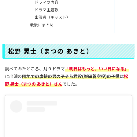
ドラマの内容
ドラマ主題歌
出演者（キャスト）
最後にまとめ
松野 晃士（まつの あきと）
調べてみたところ、月９ドラマ
「明日はもっと、いい日になる」
に出演の
団地での虐待の男の子そら君役(峯田蒼空役)の子役
は
松
野 晃士
（まつの あきと）
さん
でした。