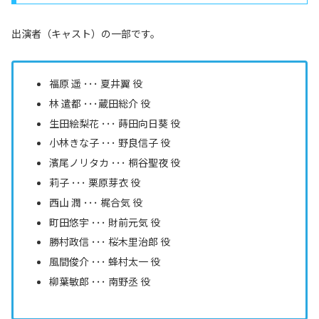
出演者（キャスト）の一部です。
福原 遥 ･･･ 夏井翼 役
林 遣都 ･･･
蔵田総介
役
生田絵梨花 ･･･ 蒔田向日葵 役
小林きな子 ･･･ 野良信子 役
濱尾ノリタカ ･･･ 桐谷聖夜 役
莉子 ･･･ 栗原芽衣 役
西山 潤 ･･･ 梶合気 役
町田悠宇 ･･･ 財前元気 役
勝村政信 ･･･ 桜木里治郎 役
風間俊介 ･･･ 蜂村太一 役
柳葉敏郎 ･･･ 南野丞 役