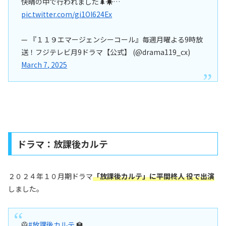
快晴の中で行われました🌲☀️…
pic.twitter.com/gi1Ol624Ex
— 『１１９エマージェンシーコール』毎週月曜よる9時放
送！フジテレビ月9ドラマ【公式】 (@drama119_cx)
March 7, 2025
ドラマ：放課後カルテ
２０２４年１０月期ドラマ
「放課後カルテ」に
平間柊人 役
で出演
しました。
🥼
#放課後カルテ
🏫