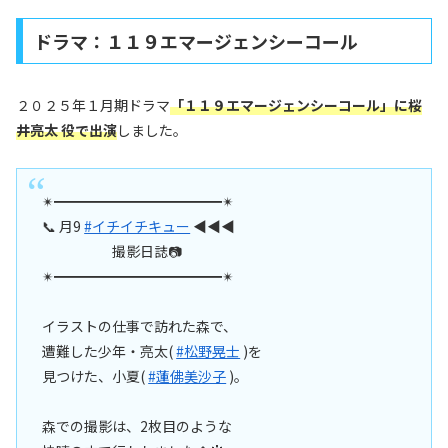
ドラマ：１１９エマージェンシーコール
２０２５年１月期ドラマ
「１１９エマージェンシーコール」に桜
井亮太 役で出演
しました。
✴︎━━━━━━━━━━━━✴︎
📞 月9
#イチイチキュー
◀◀◀
撮影日誌📷
✴︎━━━━━━━━━━━━✴︎
イラストの仕事で訪れた森で、
遭難した少年・亮太(
#松野晃士
)を
見つけた、小夏(
#蓮佛美沙子
)。
森での撮影は、2枚目のような