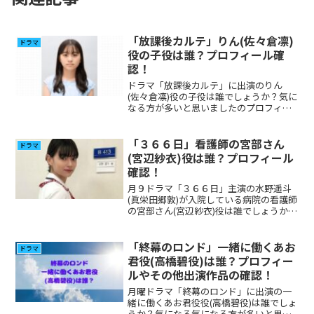
「放課後カルテ」りん(佐々倉凛)
ドラマ
役の子役は誰？プロフィール確
認！
ドラマ「放課後カルテ」に出演のりん
(佐々倉凛)役の子役は誰でしょうか？気に
なる方が多いと思いましたのプロフィー
ル、その他出演について調べてみまし
た。
「３６６日」看護師の宮部さん
ドラマ
(宮辺紗衣)役は誰？プロフィール
確認！
月９ドラマ「３６６日」主演の水野遥斗
(眞栄田郷敦)が入院している病院の看護師
の宮部さん(宮辺紗衣)役は誰でしょうか？
気になる人が多いと思いますので調べて
みました。
「終幕のロンド」一緒に働くあお
ドラマ
君役(高橋碧役)は誰？プロフィー
ルやその他出演作品の確認！
月曜ドラマ「終幕のロンド」に出演の一
緒に働くあお君役役(高橋碧役)は誰でしょ
うか？気になる気になる方が多いと思い