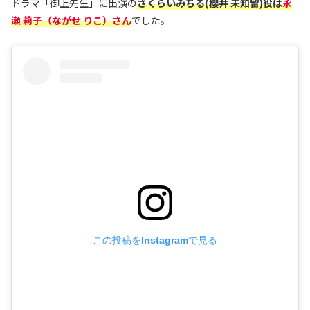
ドラマ「御上先生」に出演の
さくらいみちる(櫻井 未知留)役は
永
瀬 莉子
（ながせ りこ）さん
でした。
この投稿をInstagramで見る