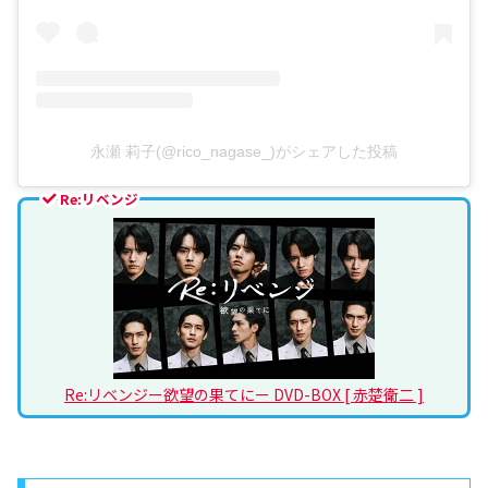
永瀬 莉子(@rico_nagase_)がシェアした投稿
Re:リベンジ
Re:リベンジー欲望の果てにー DVD-BOX [ 赤楚衛二 ]