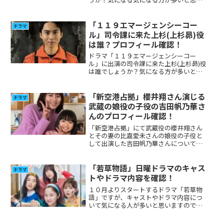
ましたのでプロフィール、その他の出演
について調べてみました。 (adsbygoogle
= window.adsbygoogle...
「１１９エマージェンシーコー
ドラマ
ル」司令課に来た上杉(上杉昴)役
は誰？プロフィール確認！
ドラマ「１１９エマージェンシーコー
ル」に出演の司令課に来た上杉(上杉昴)役
は誰でしょうか？気になる方が多いと思
いましたのプロフィール、その他出演に
ついて調べてみました。
「新空港占拠」櫻井翔さん演じる
ドラマ
武蔵の娘役の子役の吉田帆乃華さ
んのプロフィール確認！
「新空港占拠」にて武蔵役の櫻井翔さん
とその妻の比嘉愛未さんの娘役の子役と
して出演した吉田帆乃華さんについて、
気になった方が多いと思いますのでプロ
フィールやその他出演について調べてみ
ました。
「若草物語」日曜ドラマのキャス
ドラマ
トやドラマ内容を確認！
１０月よりスタートするドラマ「若草物
語」ですが、キャストやドラマ内容につ
いて気になる人が多いと思いますので確
認しまとめてみました。