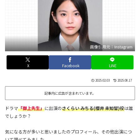
画像引用元：Instagram
X
Facebook
LINE
2025.02.03
2025.08.17
記事内に広告が含まれています。
ドラマ
「御上先生」
に出演の
さくらい みちる(櫻井 未知留)役
は誰
でしょうか？
気になる方が多いと思いましたのプロフィール、その他出演につ
いて調べてみました。