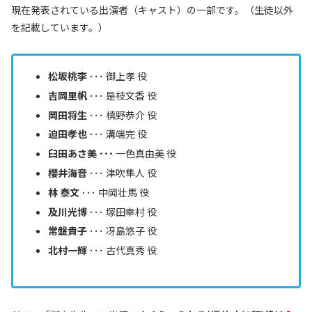
現在発表されている出演者（キャスト）の一部です。（生徒以外
を記載しています。）
松坂桃李
･･･
御上孝
役
吉岡里帆
･･･
是枝文香 役
岡田将生
･･･ 槙野恭介 役
迫田孝也
･･･ 溝端完 役
臼田あさ美 ･･･
一色真由美 役
櫻井海音
･･･ 津吹隼人 役
林 泰文
･･･ 中岡壮馬 役
及川光博
･･･ 塚田幸村 役
常盤貴子
･･･ 冴島悠子 役
北村一輝
･･･ 古代真秀 役