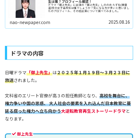
生は誰？プロフィール確認！
ドラマ「御上先生」に出演の「御上先生」しののめ たずね(東雲
温)役の女子高校生は誰でしょうか？気になる方が多いと思いまし
たのプロフィール、その他出演について調べてみました。
2025.08.16
nao-newpaper.com
ドラマの内容
日曜ドラマ
「御上先生」
は
２０２５年１月１９日～３月２３日に
放送
されました。
文科省のエリート官僚が高３の担任教師となり、
高校を舞台に、
権力争いや国の思惑、 大人社会の要素を入れ込んだ日本教育に蔓
延る腐った権力へ立ち向かう
大逆転教育再生ストーリードラマ
と
なります。
御上先生