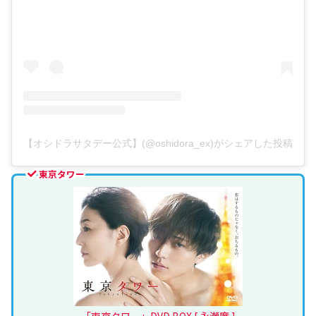
【オシドラサタデー公式】(@oshidora_ex)がシェアした投稿
東京タワー
「東京タワー」DVD BOX [ 永瀬廉 ]