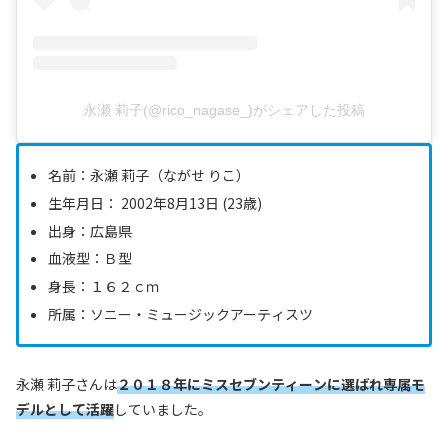
永瀬 莉子(@rico_nagase_)がシェアした投稿
名前：永瀬 莉子（ながせ りこ）
生年月日： 2002年8月13日 (23歳)
出身：広島県
血液型：Ｂ型
身長：１６２ｃｍ
所属：ソニー・ミュージックアーティスツ
永瀬 莉子さんは
２０１８年にミスセブンティーンに選ばれ専属モ
デルとして活躍
していました。