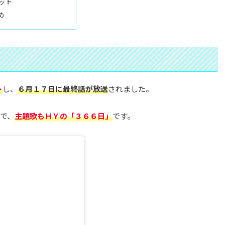
ット
め
ト
し、
６月１７日に最終話が放送
されました。
で、
主題歌もＨＹの「３６６日」
です。