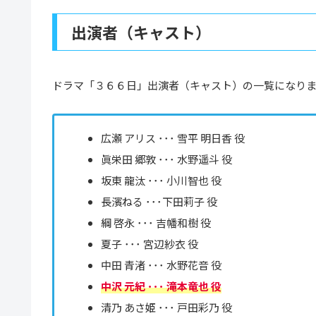
出演者（キャスト）
ドラマ「３６６日」出演者（キャスト）の一覧になり
広瀬 アリス ･･･ 雪平 明日香 役
眞栄田 郷敦 ･･･ 水野遥斗 役
坂東 龍汰 ･･･ 小川智也 役
長濱ねる ･･･下田莉子 役
綱 啓永 ･･･ 吉幡和樹 役
夏子 ･･･ 宮辺紗衣 役
中田 青渚 ･･･ 水野花音 役
中沢 元紀 ･･･ 滝本竜也 役
清乃 あさ姫 ･･･ 戸田彩乃 役