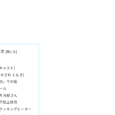
目次
キャスト）
なかざわ ともき)
日」での役
ール
沢 元紀さん
下剋上球児
Hクッキングヒーター