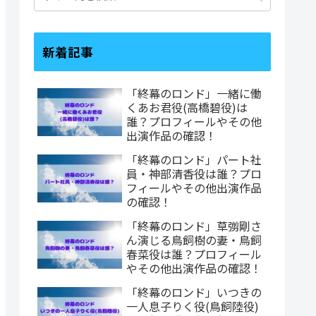
新着記事
「終幕のロンド」一緒に働
くあお君役(高橋碧役)は
誰？プロフィールやその他
出演作品の確認！
「終幕のロンド」パート社
員・神部清香役は誰？プロ
フィールやその他出演作品
の確認！
「終幕のロンド」草彅剛さ
ん演じる鳥飼樹の妻・鳥飼
春菜役は誰？プロフィール
やその他出演作品の確認！
「終幕のロンド」いつきの
一人息子りく役(鳥飼陸役)