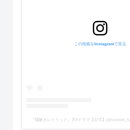
この投稿をInstagramで見る
『噓解きレトリック』月9ドラマ【公式】(@usotoki_fu