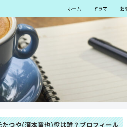
ホーム
ドラマ
芸
たつや(滝本竜也)役は誰？プロフィール