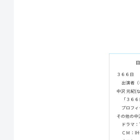
３６６日
出演者（
中沢 元紀(
「３６６
プロフィ
その他の中
ドラマ：
ＣＭ：I