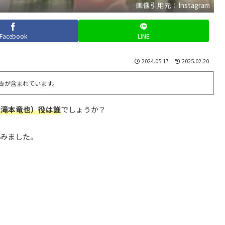
画像引用元：Instagram
Facebook
LINE
2024.05.17
2025.02.20
告が含まれています。
（
滝本竜也
）役は誰
でしょうか？
てみました。