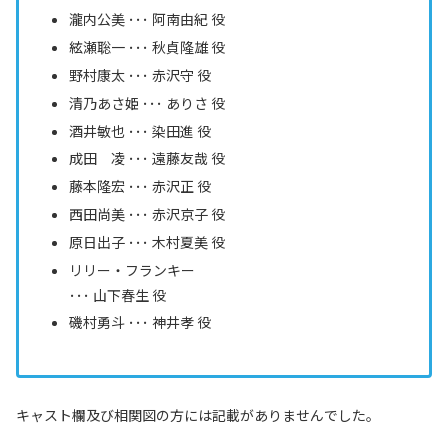
瀧内公美 ･･･ 阿南由紀 役
絃瀬聡一 ･･･ 秋貞隆雄 役
野村康太 ･･･ 赤沢守 役
清乃あさ姫 ･･･ ありさ 役
酒井敏也 ･･･ 染田進 役
成田 凌 ･･･ 遠藤友哉 役
藤本隆宏 ･･･ 赤沢正 役
西田尚美 ･･･
赤沢京子
役
原日出子 ･･･
木村夏美
役
リリー・フランキー
･･･ 山下春生 役
磯村勇斗 ･･･ 神井孝 役
キャスト欄及び相関図の方には記載がありませんでした。