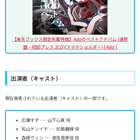
【楽天ブックス限定先着特典】Adoのベストアドバム (通常
盤・初回プレス 2CD)(スマホショルダー) [ Ado ]
出演者（キャスト）
現在発表されている出演者（キャスト）の一部です。
広瀬すず ･･･ 山下心麦 役
松山ケンイチ ･･･ 松風義輝 役
森崎ウィン ･･･ 波佐見幸信 役