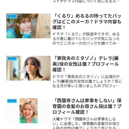
ストやドラマ内容について気になる人が
多いと思いますので確認しまとめてみま
した。
「くるり」めるるの持ってたバッ
ドラマ
グはどこのメーカ？ドラマ内容も
確認！
ドラマ「くるり」が放送中ですが、める
るが身に着けていたバッグが気になった
のでどこのメーカのバッグか調べてみま
した。あわせて、ドラマについても調べ
てみました。
「家政夫のミタゾノ」デレラ(麗
ドラマ
楽)役の女性は誰？プロフィール
確認！
ドラマ「家政夫のミタゾノ」に出演のデ
レラ(麗楽)役の女性は誰でしょうか？気に
なる方が多いと思いましたのプロフィー
ル、その他出演について調べてみまし
た。
「西園寺さんは家事をしない」保
ドラマ
育園の金髪のお母さん役は誰？プ
ロフィール確認！
火曜ドラマ「西園寺さんは家事をしな
い」に出演した、保育園の金髪のお母さ
ん役の女性は誰でしょうか？気になる方