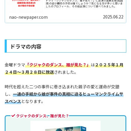
ドラマ「クジャクのダンス、誰が見た？」に出演の遠藤友哉(成田
凌)の幼少期役の子役は誰でしょうか？気になる方が多いと思いま
したのプロフィール、その他出演について調べてみました。
2025.06.22
nao-newpaper.com
ドラマの内容
金曜ドラマ
「クジャクのダンス、誰が見た？」
は
２０２５年１月
２４日～３月２８日に放送
されました。
時代を超えた二つの事件に巻き込まれた親子の愛と運命が交錯
し、
一通の手紙から娘が事件の真相に迫るヒューマンクライムサ
スペンス
となります。
クジャクのダンス、誰が見た？