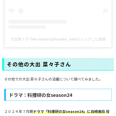
大出菜々子 Ode nanako(@nanako_ode)がシェアした投稿
その他の大出 菜々子さん
その他での大出 菜々子さんの活躍について調べてみました。
ドラマ：科捜研の女season24
２０２４年７月期
ドラマ「科捜研の女season24」に白崎美玖 役