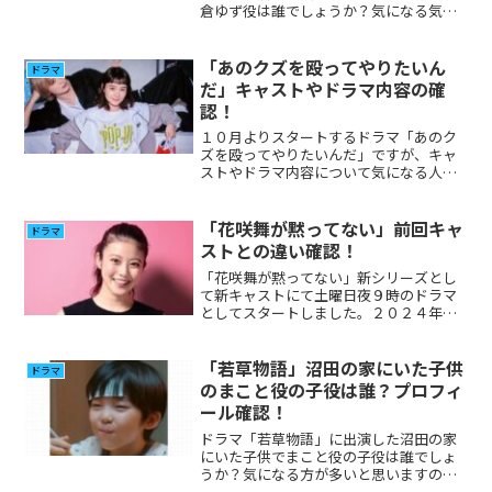
倉ゆず役は誰でしょうか？気になる気に
なる方が多いと思いましたのでプロフィ
ール、その他の出演について調べてみま
した。
「あのクズを殴ってやりたいん
ドラマ
だ」キャストやドラマ内容の確
認！
１０月よりスタートするドラマ「あのク
ズを殴ってやりたいんだ」ですが、キャ
ストやドラマ内容について気になる人が
多いと思いますので確認しまとめてみま
した。
「花咲舞が黙ってない」前回キャ
ドラマ
ストとの違い確認！
「花咲舞が黙ってない」新シリーズとし
て新キャストにて土曜日夜９時のドラマ
としてスタートしました。２０２４年度
版の主演は今田美桜さんですが、以前に
も「花咲舞が黙ってない」は２０１４
年、２０１５年にも杏さん主演で放送さ
「若草物語」沼田の家にいた子供
ドラマ
れました。以前と、今回のキャストの違
のまこと役の子役は誰？プロフィ
いが気になる方がいると思いますので比
ール確認！
較してみました。
ドラマ「若草物語」に出演した沼田の家
にいた子供でまこと役の子役は誰でしょ
うか？気になる方が多いと思いますので
調べてみました。