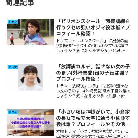
関連記事
「ビリオンスクール」面接訓練を
ドラマ
行うクセの強いオジマ役は誰？プ
ロフィール確認！
ドラマ「ビリオンスクール」に出演の面
接訓練を行うクセの強いオジマ役は誰で
しょうか？気になった方が多いと思いま
すので調べてみました。
「放課後カルテ」話せない女の子
ドラマ
のまい(外崎真愛)役の子役は誰？
プロフィール確認！
ドラマ「放課後カルテ」に出演の話せな
い女の子のまい(外崎真愛)役の子役は誰で
しょうか？気になる方が多いと思いまし
たのプロフィール、その他出演について
調べてみました。 (adsbygoogle =
window.adsbygoogle || ...
「小さい頃は神様がいて」小倉家
ドラマ
の長女で私立大学に通う小倉ゆず
役は誰？プロフィールやその他出
演作品の確認！
木曜ドラマ「小さい頃は神様がいて」に
出演の小倉家の長女で私立大学に通う小