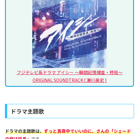
フジテレビ系ドラマ アイシー ～瞬間記憶捜査・柊班～
ORIGINAL SOUNDTRACK [ 瀬川英史 ]
ドラマ主題歌
ドラマの主題歌は、
ずっと真夜中でいいのに。さん
の「
シェード
の埃は延長
」
です。