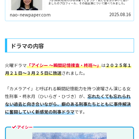
づき(柊氷月)役の子役は誰でしょうか？気になる方が多いと思い
ましたのプロフィール、その他出演について調べてみました。
2025.08.16
nao-newpaper.com
ドラマの内容
火曜ドラマ
「アイシー 〜瞬間記憶捜査・柊班〜」
は
２０２５年１
月２１日～３月２５日に放送
されました。
「カメラアイ」と呼ばれる瞬間記憶能力を持つ波瑠さん演じる女
性刑事・柊氷月（ひいらぎ・ひづき）が、
忘れたくても忘れられ
ない過去と向き合いながら、癖のある刑事たちとともに事件解決
に奮闘していく新感覚の刑事ドラマ
です。
アイシー