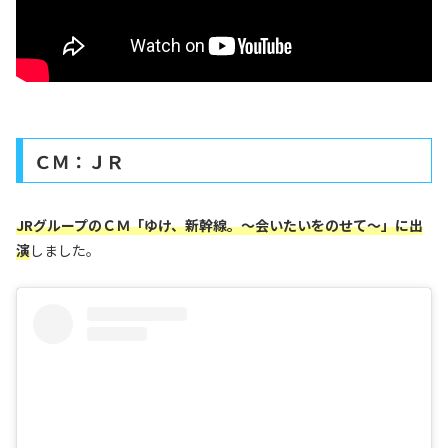
ＣＭ：ＪＲ
JRグループのＣＭ「ゆけ、新幹線。～会いたいをのせて～」に出
演
しました。