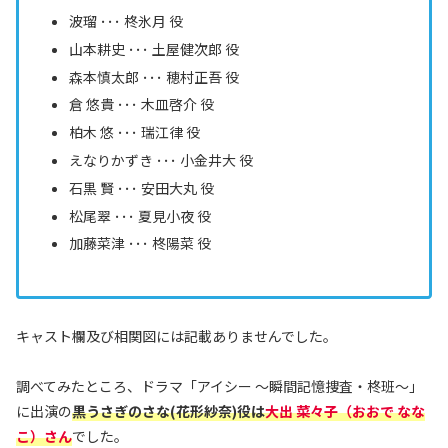
波瑠 ･･･ 柊氷月 役
山本耕史 ･･･ 土屋健次郎 役
森本慎太郎 ･･･ 穂村正吾 役
倉 悠貴 ･･･ 木皿啓介 役
柏木 悠 ･･･ 瑞江律 役
えなりかずき ･･･ 小金井大 役
石黒 賢 ･･･ 安田大丸 役
松尾翠 ･･･ 夏見小夜 役
加藤菜津 ･･･ 柊陽菜 役
キャスト欄及び相関図には記載ありませんでした。
調べてみたところ、ドラマ「アイシー 〜瞬間記憶捜査・柊班〜」
に出演の
黒うさぎのさな(花形紗奈)役
は
大出 菜々子（おおで なな
こ）
さん
でした。