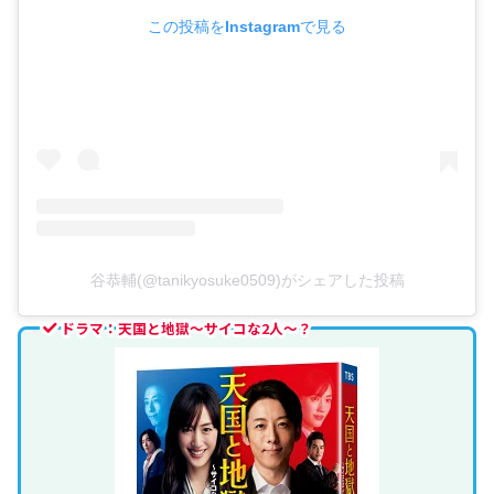
この投稿をInstagramで見る
谷恭輔(@tanikyosuke0509)がシェアした投稿
ドラマ：天国と地獄〜サイコな2人〜？