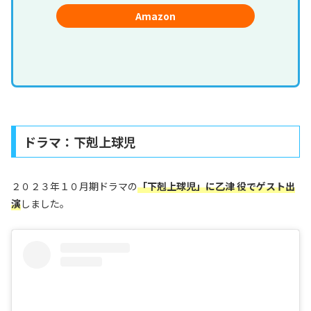
Amazon
ドラマ：下剋上球児
２０２３年１０月期ドラマの
「
下剋上球児」に乙津 役でゲスト出
演
しました。