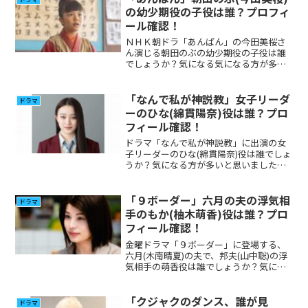
の幼少期役の子役は誰？プロフィ
ール確認！
ＮＨＫ朝ドラ「あんぱん」の今田美桜さ
ん演じる朝田のぶの幼少期役の子役は誰
でしょうか？気になる気になる方が多い
と思いましたのでプロフィール、その他
の出演について調べてみました。
「なんで私が神説教」女子リーダ
ドラマ
ーのひな(綿貫陽奈)役は誰？プロ
フィール確認！
ドラマ「なんで私が神説教」に出演の女
子リーダーのひな(綿貫陽奈)役は誰でしょ
うか？気になる方が多いと思いましたの
で調べてみました。
「９ボーダー」六月の夫の浮気相
ドラマ
手のもか(柚木萌香)役は誰？プロ
フィール確認！
金曜ドラマ「９ボーダー」に登場する、
六月(木南晴夏)の夫で、邦夫(山中聡)の浮
気相手の萌香役は誰でしょうか？気にな
った方が多いと思いますので調べてみま
した。
「クジャクのダンス、誰が見
ドラマ