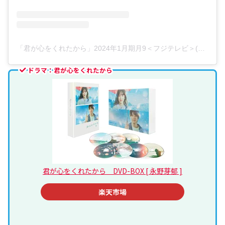
「君が心をくれたから」2024年1月期月9＜フジテレビ＞(@kimikoko_fujitv)がシェアした投稿
ドラマ：君が心をくれたから
君が心をくれたから DVD-BOX [ 永野芽郁 ]
楽天市場