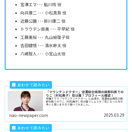
宮澤エマ･･･ 鮎川玲 役
向井康二 ･･･ 小松真吾 役
近藤公園 ･･･掛川康二 役
トラウデン直美
･･･ 平早紀 役
⼯藤美桜 ･･･ 丸山絵理子役
吉⽥健悟 ･･･ 清水幹太 役
八嶋智人 ･･･ 小宮山太役
「マウンテンドクター」信濃総合病院の麻酔科医での
りこ（村松典子）役は誰？プロフィール確認！
月曜ドラマ「マウンテンドクター」に出演の、信濃総合病院の麻
酔科医でのりこ（村松典子）役は誰でしょうか？気になった方が
多いと思いますので調べてみました。
2025.03.29
nao-newpaper.com