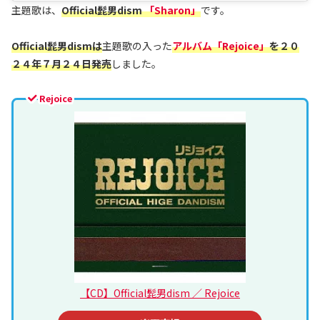
主題歌は、
Official髭男dism
「Sharon」
です。
Official髭男dismは
主題歌の入った
アルバム「Rejoice」
を２０
２４年７月２４日発売
しました。
Rejoice
【CD】Official髭男dism ／ Rejoice