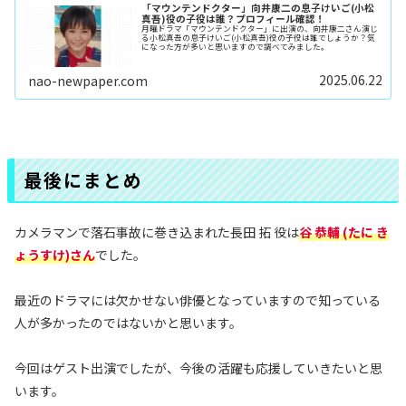
「マウンテンドクター」向井康二の息子けいご(小松
真吾)役の子役は誰？プロフィール確認！
月曜ドラマ「マウンテンドクター」に出演の、向井康二さん演じ
る小松真吾の息子けいご(小松真吾)役の子役は誰でしょうか？気
になった方が多いと思いますので調べてみました。
2025.06.22
nao-newpaper.com
最後にまとめ
カメラマンで落石事故に巻き込まれた長田 拓 役は
谷 恭輔 (たに き
ょうすけ)さん
でした。
最近のドラマには欠かせない俳優となっていますので知っている
人が多かったのではないかと思います。
今回はゲスト出演でしたが、今後の活躍も応援していきたいと思
います。