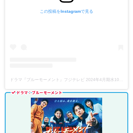
この投稿をInstagramで見る
ドラマ『ブルーモーメント』フジテレビ 2024年4月期水10【公式】(@bluemoment_cx)がシェアした投稿
ドラマ：ブルーモーメント