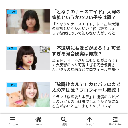
で調べてみました。
「となりのナースエイド」大河の
ドラマ
家族というかわいい子役は誰？
「となりのナースエイド」にて出演大河
の家族というかわいい子役は誰でしょ
う？彼女について知らない人がいると思
いますので調べてみました。
「不適切にもほどがある！」可愛
ドラマ
すぎる河合優実は何歳？
金曜ドラマ「不適切にもほどがある！」
で大反響だった可愛すぎる河合優実さ
ん。彼女の年齢などプロフィールを知ら
ない方が多いと思いますので調べてみま
した。
「放課後カルテ」カピパラのカピ
ドラマ
太の声は誰？プロフィール確認！
ドラマ「放課後カルテ」に出演のカピパ
ラのカピ太の声は誰でしょうか？気にな
る方が多いと思いましたのプロフィー
ル、その他出演について調べてみまし
た。
メニュー
ホーム
検索
トップ
サイドバー