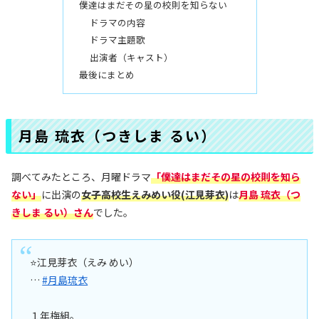
僕達はまだその星の校則を知らない
ドラマの内容
ドラマ主題歌
出演者（キャスト）
最後にまとめ
月島 琉衣（つきしま るい）
調べてみたところ、月曜ドラマ
「僕達はまだその星の校則を知ら
ない」
に出演の
女子高校生えみめい役(江見芽衣)
は
月島 琉衣（つ
きしま るい）さん
でした。
⭐️江見芽衣（えみ めい）
…
#月島琉衣
１年梅組。