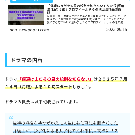
「僕達はまだその星の校則を知らない」りか役(堀麻
里佳役)は誰？プロフィールやその他出演作品の確
認！
月曜ドラマ「僕達はまだその星の校則を知らない」(#ぼくほし)に
出演の女子高校生りか役(堀麻里佳役)は誰でしょうか？気になる
気になる方が多いと思いましたのでプロフィール、その他の出演
について調べてみました。
2025.09.15
nao-newpaper.com
ドラマの内容
ドラマ
「
僕達はまだその星の校則を知らない
」
は
２０２５年７月
１４日（月曜）よる１０時
スタート
しました。
ドラマの概要は以下記載されています。
独特の感性を持つがゆえに人生にも仕事にも臆病だった
弁護士が、少子化による共学化で揺れる私立高校に「ス