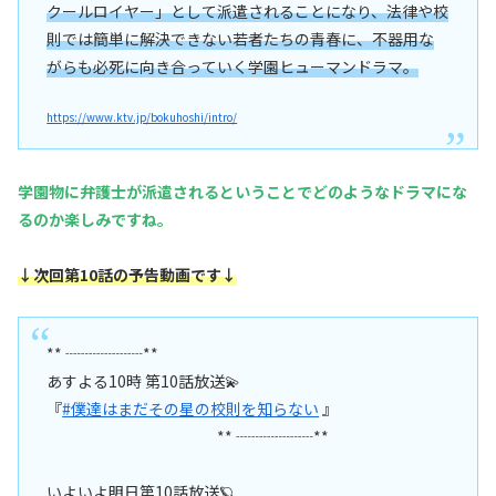
クールロイヤー」として派遣されることになり、法律や校
則では簡単に解決できない若者たちの青春に、不器用な
がらも必死に向き合っていく学園ヒューマンドラマ。
https://www.ktv.jp/bokuhoshi/intro/
学園物に弁護士が派遣されるということでどのようなドラマにな
るのか楽しみですね。
↓次回第10話の予告動画です↓
** ┈┈┈┈┈**
あすよる10時 第10話放送💫
『
#僕達はまだその星の校則を知らない
』
** ┈┈┈┈┈**
いよいよ明日第10話放送🪐