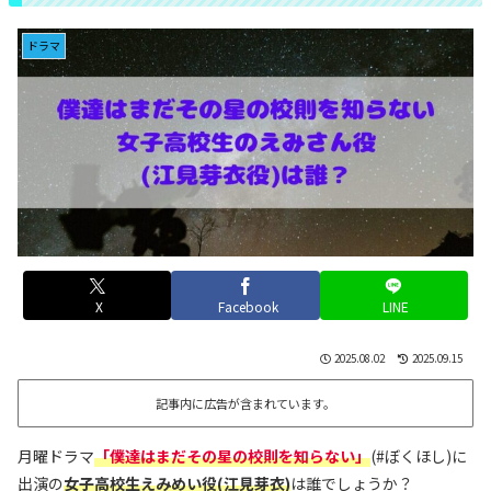
ドラマ
X
Facebook
LINE
2025.08.02
2025.09.15
記事内に広告が含まれています。
月曜ドラマ
「僕達はまだその星の校則を知らない」
(#ぼくほし)に
出演の
女子高校生えみめい役(江見芽衣)
は誰でしょうか？