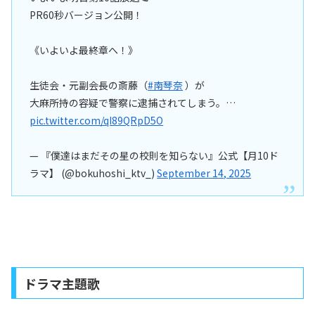
PR60秒バージョン公開！
《いよいよ最終章へ！》
生徒会・元副会長の斎藤（
#南琴奈
）が
大麻所持の容疑で警察に逮捕されてしまう。…
pic.twitter.com/qI89QRpD5O
— 『僕達はまだその星の校則を知らない』公式【月10ド
ラマ】 (@bokuhoshi_ktv_)
September 14, 2025
ドラマ主題歌