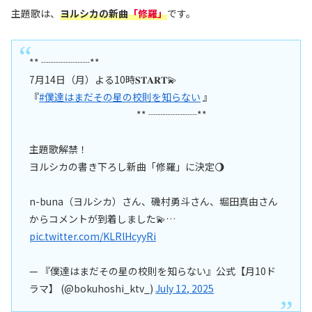
主題歌は、
ヨルシカの新曲
「修羅」
です。
** ┈┈┈┈┈**
7月14日（月）よる10時𝐒𝐓𝐀𝐑𝐓💫
『
#僕達はまだその星の校則を知らない
』
** ┈┈┈┈┈**
主題歌解禁！
ヨルシカの書き下ろし新曲「修羅」に決定🌖
n-buna（ヨルシカ）さん、磯村勇斗さん、堀田真由さん
からコメントが到着しました💫…
pic.twitter.com/KLRlHcyyRi
— 『僕達はまだその星の校則を知らない』公式【月10ド
ラマ】 (@bokuhoshi_ktv_)
July 12, 2025