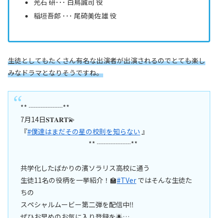
光石 研･･･ 白鳥誠司 役
稲垣吾郎 ･･･ 尾碕美佐雄 役
生徒としてもたくさん有名な出演者が出演されるのでとても楽し
みなドラマとなりそうですね。
** ┈┈┈┈┈**
7月14日𝐒𝐓𝐀𝐑𝐓💫
『
#僕達はまだその星の校則を知らない
』
** ┈┈┈┈┈**
共学化したばかりの濱ソラリス高校に通う
生徒11名の役柄を一挙紹介！🏫
#TVer
ではそんな生徒た
ちの
スペシャルムービー第二弾を配信中‼︎
ぜひお早めのお気に入り登録を🌟…