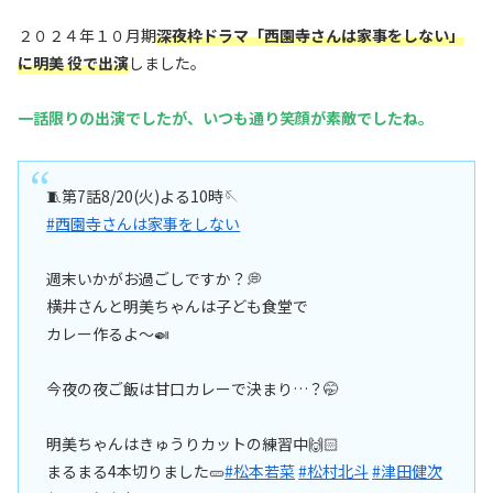
２０２４年１０月期
深夜枠ドラマ「
西園寺さんは家事をしない
」
に明美 役で出演
しました。
一話限りの出演でしたが、いつも通り笑顔が素敵でしたね。
🧵第7話8/20(火)よる10時🪡
#西園寺さんは家事をしない
週末いかがお過ごしですか？💭
横井さんと明美ちゃんは子ども食堂で
カレー作るよ〜🍛
今夜の夜ご飯は甘口カレーで決まり…？🤭
明美ちゃんはきゅうりカットの練習中🙌🏻
まるまる4本切りました🥒
#松本若菜
#松村北斗
#津田健次