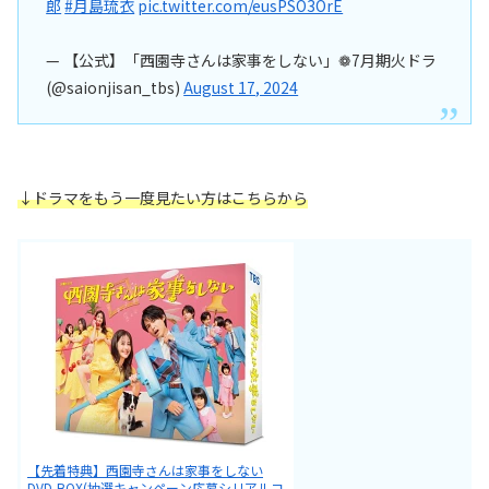
郎
#月島琉衣
pic.twitter.com/eusPSO3OrE
— 【公式】「西園寺さんは家事をしない︎」❁7月期火ドラ
(@saionjisan_tbs)
August 17, 2024
↓
ドラマをもう一度見たい方はこちらから
【先着特典】西園寺さんは家事をしない
DVD-BOX(抽選キャンペーン応募シリアルコ