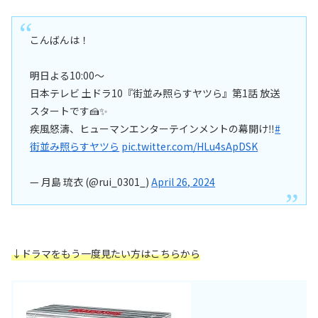
こんばんは！
明日よる10:00〜
日本テレビ 土ドラ10『街並み照らすヤツら』第1話 放送
スタートです🍰✨️
疾風怒濤、ヒューマンエンターテインメントの幕開け‼️
#
街並み照らすヤツら
pic.twitter.com/HLu4sApDSK
— 月島 琉衣 (@rui_0301_)
April 26, 2024
↓
ドラマをもう一度見たい方はこちらから