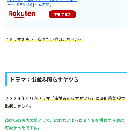
ード(後日配信)) [ 松本若菜 ]
楽天で購入
↑
ドラマをもう一度見たい方はこちらから
ドラマ：街並み照らすヤツら
２０２４年４月期
ドラマ「
街並み照らすヤツら
」に深川莉菜 役で
出演
しました。
商店街の酒店の娘として、ばれないようにＳＮＳを投稿する姿は
可愛かったですね。