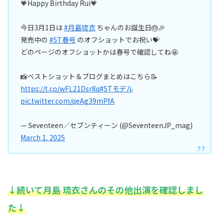
💗Happy Birthday Rui💗
今日3月1日は
#月島琉衣
ちゃんのお誕生日🎂🎉
発売中の
#ST春号
のオフショットでお祝い💝
どのページのオフショットかは春号で確認してね🤩
📸ベストショット＆ブログまとめはこちら📝
https://t.co/wFL21Dsr8q
#STモデル
pic.twitter.com/qeAg39mPfA
— Seventeen／セブンティーン (@SeventeenJP_mag)
March 1, 2025
↓続いて月島 琉衣さんのその他出演を確認しまし
た↓