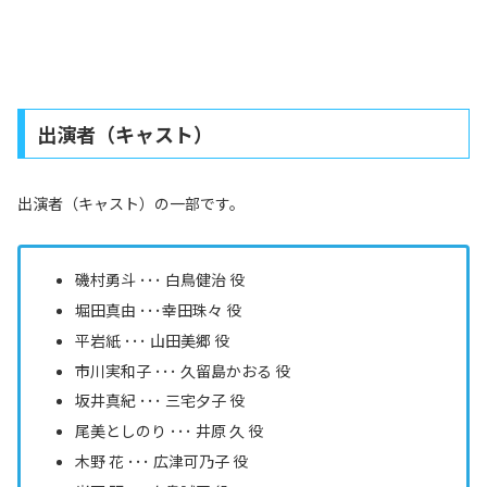
出演者（キャスト）
出演者（キャスト）の一部です。
磯村勇斗 ･･･ 白鳥健治 役
堀田真由 ･･･
幸田珠々
役
平岩紙 ･･･ 山田美郷 役
市川実和子 ･･･ 久留島かおる 役
坂井真紀 ･･･ 三宅夕子 役
尾美としのり ･･･ 井原 久 役
木野 花 ･･･ 広津可乃子 役