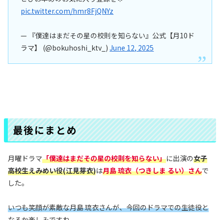
pic.twitter.com/hmr8FjQNYz
— 『僕達はまだその星の校則を知らない』公式【月10ド
ラマ】 (@bokuhoshi_ktv_)
June 12, 2025
最後にまとめ
月曜ドラマ
「僕達はまだその星の校則を知らない」
に出演の
女子
高校生えみめい役(江見芽衣)
は
月島 琉衣（つきしま るい）さん
で
した。
いつも笑顔が素敵な月島 琉衣さんが、今回のドラマでの生徒役と
なるか楽しみですね。