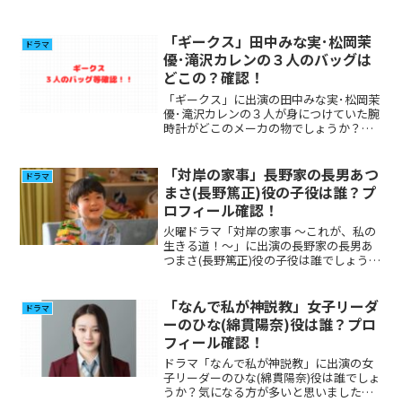
「ギークス」田中みな実･松岡茉
ドラマ
優･滝沢カレンの３人のバッグは
どこの？確認！
「ギークス」に出演の田中みな実･松岡茉
優･滝沢カレンの３人が身につけていた腕
時計がどこのメーカの物でしょうか？気
になった方が多いと思いますので調べて
みました。
「対岸の家事」長野家の長男あつ
ドラマ
まさ(長野篤正)役の子役は誰？プ
ロフィール確認！
火曜ドラマ「対岸の家事 〜これが、私の
生きる道！〜」に出演の長野家の長男あ
つまさ(長野篤正)役の子役は誰でしょう
か？気になる気になる方が多いと思いま
したのでプロフィール、その他の出演に
ついて調べてみました。
「なんで私が神説教」女子リーダ
ドラマ
ーのひな(綿貫陽奈)役は誰？プロ
フィール確認！
ドラマ「なんで私が神説教」に出演の女
子リーダーのひな(綿貫陽奈)役は誰でしょ
うか？気になる方が多いと思いましたの