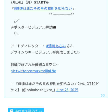
7月14日（月）𝐒𝐓𝐀𝐑𝐓💫
『
#僕達はまだその星の校則を知らない
』
** ┈┈┈┈┈**
/／
🎉ポスタービジュアル解禁🌃
\＼
アートディレクター・
#清川あさみ
さん
デザインのキービジュアルが完成しました✨
刺繍で施された繊細な星空に…
pic.twitter.com/rxmdlIpL9e
— 『僕達はまだその星の校則を知らない』公式【月10ド
ラマ】 (@bokuhoshi_ktv_)
June 26, 2025