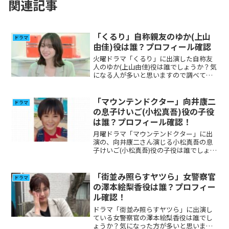
関連記事
「くるり」自称親友のゆか(上山
ドラマ
由佳)役は誰？プロフィール確認
火曜ドラマ「くるり」に出演した自称友
人のゆか(上山由佳)役は誰でしょうか？気
になる人が多いと思いますので調べてみ
ました。
「マウンテンドクター」向井康二
ドラマ
の息子けいご(小松真吾)役の子役
は誰？プロフィール確認！
月曜ドラマ「マウンテンドクター」に出
演の、向井康二さん演じる小松真吾の息
子けいご(小松真吾)役の子役は誰でしょう
か？気になった方が多いと思いますので
調べてみました。
「街並み照らすヤツら」女警察官
ドラマ
の澤本絵梨香役は誰？プロフィー
ル確認！
ドラマ「街並み照らすヤツら」に出演し
ている女警察官の澤本絵梨香役は誰でし
ょうか？気になった方が多いと思います