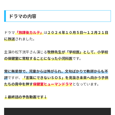
ドラマの内容
ドラマ
「放課後カルテ」
は
２０２４年１０月５日
～
１２月２１日
に放送
されました。
主演の松下洸平さん演じる
牧野先生が「学校医」として、小学校
の保健室に常駐することになった小児科医
です。
常に無愛想で、児童からは怖がられ、文句ばかりで教師からも不
評
ですが、
「言葉にできないＳＯＳ」を見抜き未来へ向かう子供
たちの背中を押す
保健室ヒューマンドラマ
となっています。
↓最終話の予告動画です↓