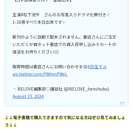
主演#松下洸平 さんのお写真入りドラマ化帯付き！
1-16巻すべて本日出来です✨
新刊のように自動で配本されません。書店さんにご注文
いただくか☎️ネット書店での再入荷申し込み☝️カートの
復活をお待ちください🙇‍♀️
取寄時間は書店さんにお問い合わせを😌
#日生マユ
pic.twitter.com/YIWjynPMeL
— BELOVE編集部◇講談社 (@BELOVE_henshubu)
August 23, 2024
↓↓電子書籍で購入できますので気になる方はぜひ見てみましょ
う↓↓