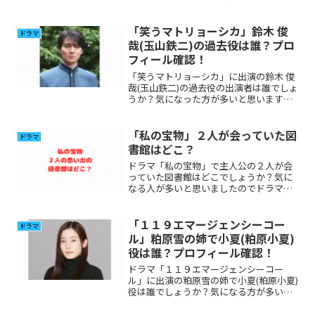
ので調べてみました。
「笑うマトリョーシカ」鈴木 俊
ドラマ
哉(玉山鉄二)の過去役は誰？プロ
フィール確認！
「笑うマトリョーシカ」に出演の鈴木 俊
哉(玉山鉄二)の過去役の出演者は誰でしょ
うか？気になった方が多いと思いますの
で調べてみました。
「私の宝物」２人が会っていた図
ドラマ
書館はどこ？
ドラマ「私の宝物」で主人公の２人が会
っていた図書館はどこでしょうか？気に
なる人が多いと思いましたのでドラマの
内容と一緒に調べてみました。
「１１９エマージェンシーコー
ドラマ
ル」粕原雪の姉で小夏(粕原小夏)
役は誰？プロフィール確認！
ドラマ「１１９エマージェンシーコー
ル」に出演の粕原雪の姉で小夏(粕原小夏)
役は誰でしょうか？気になる方が多いと
思いましたのプロフィール、その他出演
について調べてみました。