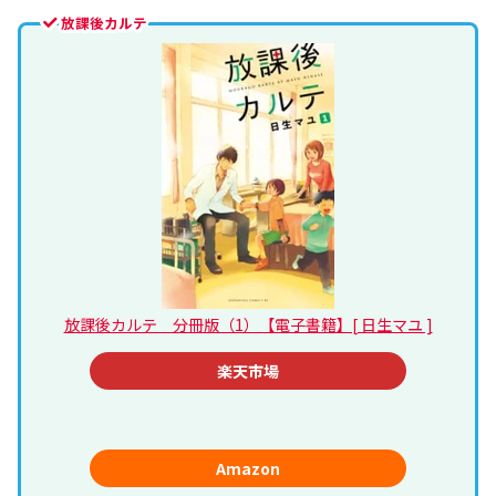
放課後カルテ
放課後カルテ 分冊版（1）【電子書籍】[ 日生マユ ]
楽天市場
Amazon