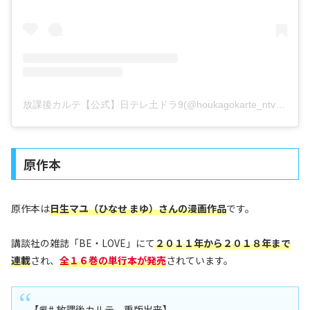
放課後カルテ【公式】日テレ土ドラ9(@houkagokarte_ntv)がシェアした投稿
原作本
原作本は
日生マユ（ひなせ まゆ）さんの漫画作品
です。
講談社の雑誌「BE・LOVE」にて
２０１１年から２０１８年まで
連載
され、
全１６巻の単行本が発売
されています。
【📕# 放課後カルテ 重版出来】