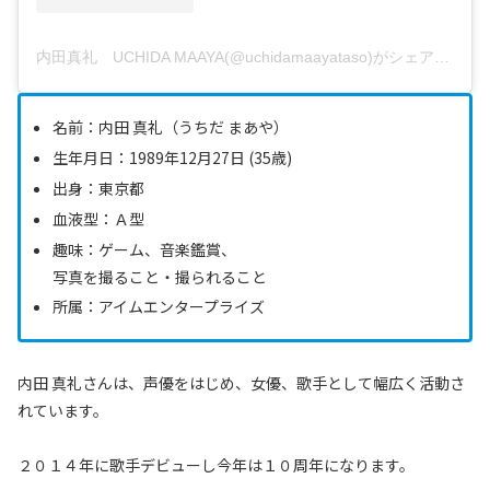
内田真礼 UCHIDA MAAYA(@uchidamaayataso)がシェアした投稿
名前：内田 真礼（うちだ まあや）
生年月日：1989年12月27日 (35歳)
出身：東京都
血液型：Ａ型
趣味：ゲーム、音楽鑑賞、
写真を撮ること・撮られること
所属：アイムエンタープライズ
内田 真礼さんは、声優をはじめ、女優、歌手として幅広く活動さ
れています。
２０１４年に歌手デビューし今年は１０周年になります。