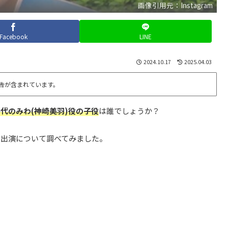
画像引用元：Instagram
Facebook
LINE
2024.10.17
2025.04.03
告が含まれています。
代のみわ(神崎美羽)役の子役
は誰でしょうか？
他出演について調べてみました。