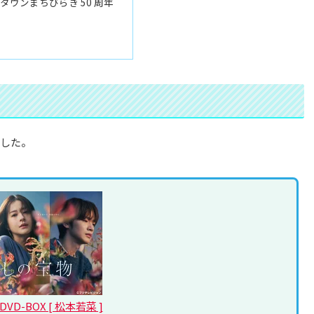
タウンまちびらき 50 周年
ました。
D-BOX [ 松本若菜 ]