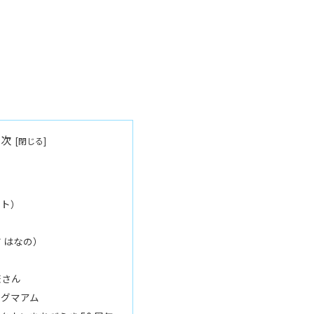
目次
スト）
 はなの）
埜さん
ングマアム