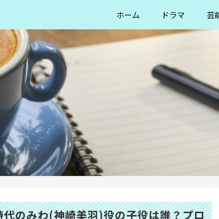
ホーム
ドラマ
芸
代のみわ(神崎美羽)役の子役は誰？プロ