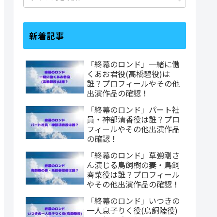
新着記事
「終幕のロンド」一緒に働
くあお君役(高橋碧役)は
誰？プロフィールやその他
出演作品の確認！
「終幕のロンド」パート社
員・神部清香役は誰？プロ
フィールやその他出演作品
の確認！
「終幕のロンド」草彅剛さ
ん演じる鳥飼樹の妻・鳥飼
春菜役は誰？プロフィール
やその他出演作品の確認！
「終幕のロンド」いつきの
一人息子りく役(鳥飼陸役)