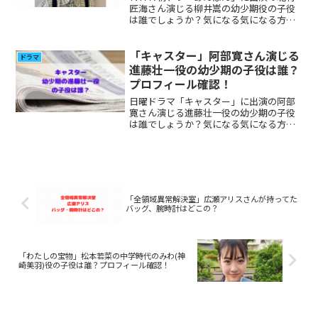
匠海さん演じる柳井嵩の幼少期役の子役
は誰でしょうか？気になる気になる方が
多いと思いましたのでプロフィール、そ
の他の出演について調べてみました。
「キャスター」阿部寛さん演じる
ドラマ
進藤壮一役の幼少期の子役は誰？
プロフィール確認！
日曜ドラマ「キャスター」に出演の阿部
寛さん演じる進藤壮一役の幼少期の子役
は誰でしょうか？気になる気になる方が
多いと思いましたのでプロフィール、そ
の他の出演について調べてみました。
「全領域異常解決室」広瀬アリスさんが持ってた
バッグ、腕時計はどこの？
「わたしの宝物」松本若菜の中学時代のみわ(神
崎美羽)役の子役は誰？プロフィール確認！