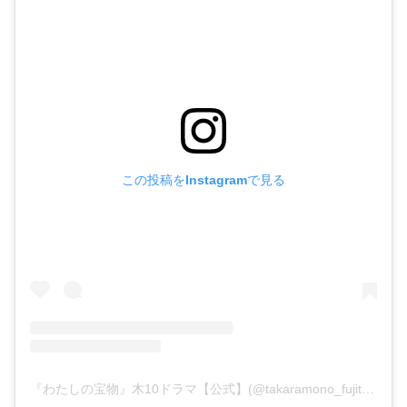
この投稿をInstagramで見る
『わたしの宝物』木10ドラマ【公式】(@takaramono_fujitv)がシェアした投稿