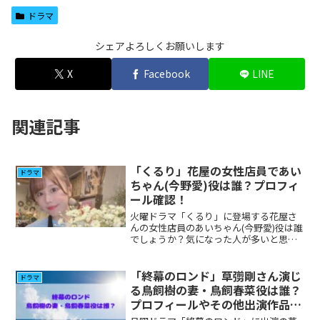
ドラマ
シェアよろしくお願いします
X
Facebook
LINE
関連記事
「くるり」花屋の女性店員であい
ドラマ
ちゃん(今野愛)役は誰？プロフィ
ール確認！
火曜ドラマ「くるり」に登場する花屋さ
んの女性店員のあいちゃん(今野愛)役は誰
でしょうか？気になった人が多いと思い
ますので調べてみました。
「終幕のロンド」草彅剛さん演じ
ドラマ
る鳥飼樹の妻・鳥飼春菜役は誰？
プロフィールやその他出演作品の
確認！