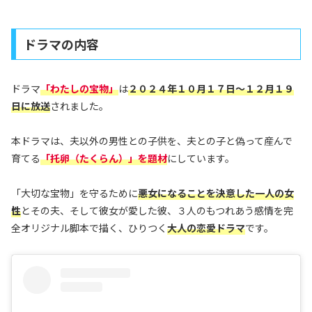
ドラマの内容
ドラマ
「わたしの宝物」
は
２０２４年１０月１７日～１２月１９
日に放送
されました。
本ドラマは、夫以外の男性との子供を、夫との子と偽って産んで
育てる
「托卵（たくらん）」を題材
にしています。
「大切な宝物」を守るために
悪女になることを決意した一人の女
性
とその夫、そして彼女が愛した彼、３人のもつれあう感情を完
全オリジナル脚本で描く、ひりつく
大人の恋愛ドラマ
です。