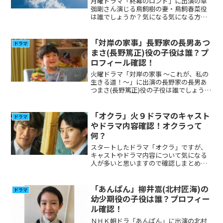
月曜ドラマ「終幕のロンド」に出演の草
彅剛さん演じる鳥飼樹の妻・鳥飼春菜役
は誰でしょうか？気になる気になる方が
多いと思いましたのでプロフィール、そ
の他の出演について調べてみました。
「対岸の家事」長野家の長男あつ
ドラマ
まさ(長野篤正)役の子役は誰？プ
ロフィール確認！
火曜ドラマ「対岸の家事 〜これが、私の
生きる道！〜」に出演の長野家の長男あ
つまさ(長野篤正)役の子役は誰でしょう
か？気になる気になる方が多いと思いま
したのでプロフィール、その他の出演に
ついて調べてみました。
「オクラ」火９ドラマのキャスト
ドラマ
やドラマ内容確認！オクラって
何？
スタートしたドラマ「オクラ」ですが、
キャストやドラマ内容について気になる
人が多いと思いますので確認しまとめて
みました。
「あんぱん」柳井嵩(北村匠海)の
ドラマ
幼少期役の子役は誰？プロフィー
ル確認！
ＮＨＫ朝ドラ「あんぱん」に出演の北村