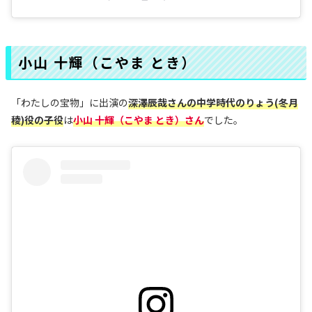
小山 十輝（こやま とき）
「わたしの宝物」に出演の
深澤辰哉さんの中学時代のりょう(冬月
稜)役の子役
は
小山 十輝（こやま とき）さん
でした。