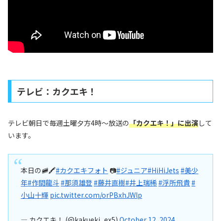
テレビ：カクエキ！
テレビ朝日で毎週土曜夕方4時～放送の
「カクエキ！」に出演
して
います。
本日の🚞🖍
#カクエキフォト
📷
#ジュニア
#HiHiJets
#美少
年
#作間龍斗
#那須雄登
#藤井直樹
#井上瑞稀
#浮所飛貴
#
小山十輝
pic.twitter.com/orPBxhJWlp
— カクエキ！ (@kakueki_ex5)
October 12, 2024