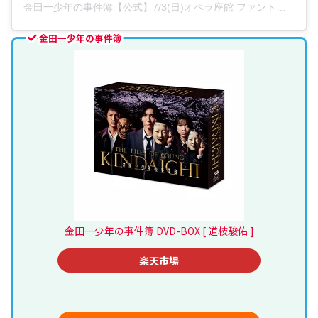
金田一少年の事件簿【公式】7/3(日)オペラ座館 ファントムの殺人 最終回(@kindaichi_5)がシェアした投稿
金田一少年の事件簿
金田一少年の事件簿 DVD-BOX [ 道枝駿佑 ]
楽天市場