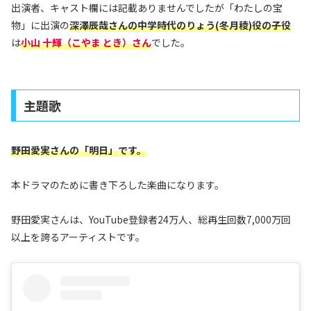
出演者、キャスト欄には記載ありませんでしたが「わたしの宝
物」に出演の
深澤辰哉さんの中学時代のりょう(冬月稜)役の子役
は
小山 十輝（こやま とき）さん
でした。
主題歌
野田愛実さんの「明日」です。
本ドラマのために書き下ろした楽曲になります。
野田愛実さんは、YouTube登録者24万人、総再生回数7,000万回
以上を誇るアーティストです。