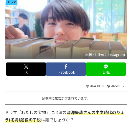
ドラマ
画像引用元：Instagram
X
Facebook
LINE
2024.10.16
2025.08.17
記事内に広告が含まれています。
ドラマ「わたしの宝物」に出演の
深澤辰哉さんの中学時代のりょ
う(冬月稜)役の子役
は誰でしょうか？