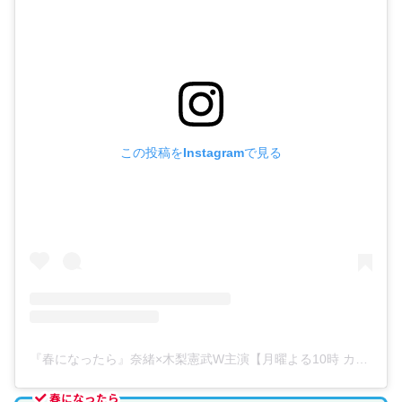
この投稿をInstagramで見る
『春になったら』奈緒×木梨憲武W主演【月曜よる10時 カンテレ・フジテレビ系】(@haru_ktv)がシェアした投稿
春になったら