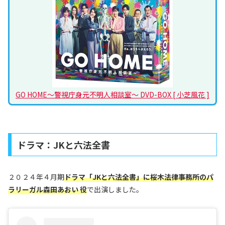
GO HOME～警視庁身元不明人相談室～ DVD-BOX [ 小芝風花 ]
ドラマ：JKと六法全書
２０２４年４月期
ドラマ「JKと六法全書」に桜木法律事務所のパ
ラリーガル
森田あおい
役
で出演しました。