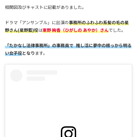
相関図及びキャストに記載がありました。
ドラマ「アンサンブル」に出演の
事務所の
ふわふわ系
髪の毛の星
野さん(星野藍)役
は
東野 絢香‬（ひがしの あやか）
さん
でした。
「たかなし法律事務所」の事務員で 推し活に夢中の根っから明る
い女子役
となり
ます。