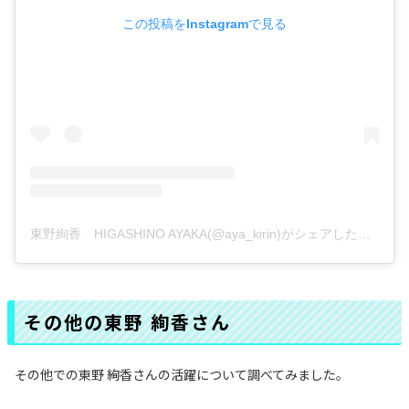
この投稿をInstagramで見る
東野絢香 HIGASHINO AYAKA(@aya_kirin)がシェアした投稿
その他の東野 絢香‬‬さん
その他での東野 絢香‬さんの活躍について調べてみました。