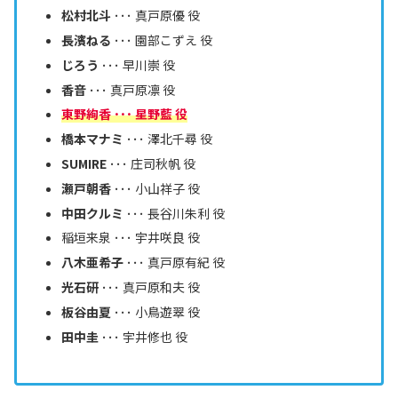
松村北斗
･･･ 真戸原優 役
長濱ねる
･･･ 園部こずえ 役
じろう
･･･ 早川崇 役
香音
･･･ 真戸原凛 役
東野絢香 ･･･ 星野藍 役
橋本マナミ
･･･ 澤北千尋 役
SUMIRE
･･･ 庄司秋帆 役
瀬戸朝香
･･･ 小山祥子 役
中田クルミ
･･･ 長谷川朱利 役
稲垣来泉 ･･･ 宇井咲良 役
八木亜希子
･･･ 真戸原有紀 役
光石研
･･･ 真戸原和夫 役
板谷由夏
･･･ 小鳥遊翠 役
田中圭
･･･ 宇井修也 役