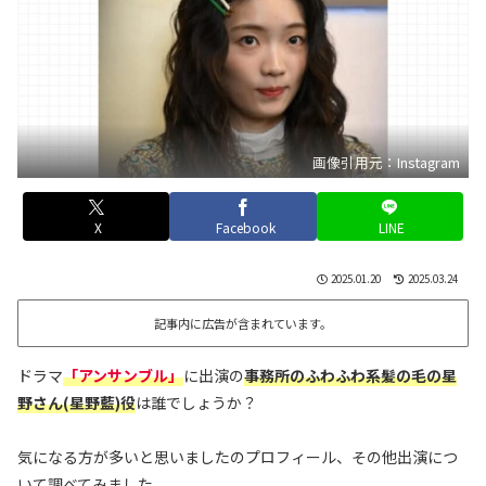
画像引用元：Instagram
X
Facebook
LINE
2025.01.20
2025.03.24
記事内に広告が含まれています。
ドラマ
「アンサンブル」
に出演の
事務所の
ふわふわ系
髪の毛の星
野さん(星野藍)役
は誰でしょうか？
気になる方が多いと思いましたのプロフィール、その他出演につ
いて調べてみました。