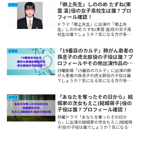
「御上先生」しののめ たずね(東
ドラマ
雲 温)役の女子高校生は誰？プロ
フィール確認！
ドラマ「御上先生」に出演の「御上先
生」しののめ たずね(東雲 温)役の女子高
校生は誰でしょうか？気になる方が多い
と思いましたのプロフィール、その他出
演について調べてみました。
「19番目のカルテ」肺がん患者の
ドラマ
孫息子の虎太郎役の子役は誰？プ
ロフィールやその他出演作品の確
認！
日曜劇場「19番目のカルテ」に出演の肺
がん患者の孫息子の虎太郎役の子役は誰
でしょうか？気になる気になる方が多い
と思いましたのでプロフィール、その他
の出演について調べてみました。
「あなたを奪ったその日から」結
ドラマ
城家の次女もえこ(結城萌子)役の
子役は誰？プロフィール確認！
月曜ドラマ「あなたを奪ったその日か
ら」に出演の結城家の次女もえこ(結城萌
子)役の子役は誰でしょうか？気になる気
になる方が多いと思いましたのでプロフ
ィール、その他の出演について調べてみ