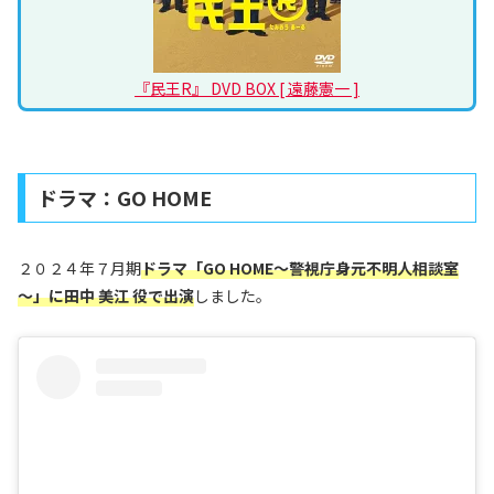
『民王R』 DVD BOX [ 遠藤憲一 ]
ドラマ：GO HOME
２０２４年７月期
ドラマ「GO HOME～警視庁身元不明人相談室
～」に田中 美江 役で出演
しました。