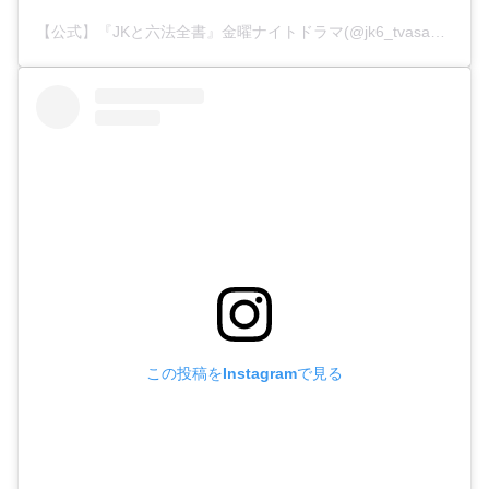
【公式】『JKと六法全書』金曜ナイトドラマ(@jk6_tvasahi)がシェアした投稿
この投稿をInstagramで見る