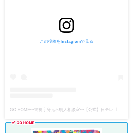
この投稿をInstagramで見る
GO HOME〜警視庁身元不明人相談室〜【公式】日テレ 土ドラ9(@gohome_ntv)がシェアした投稿
GO HOME