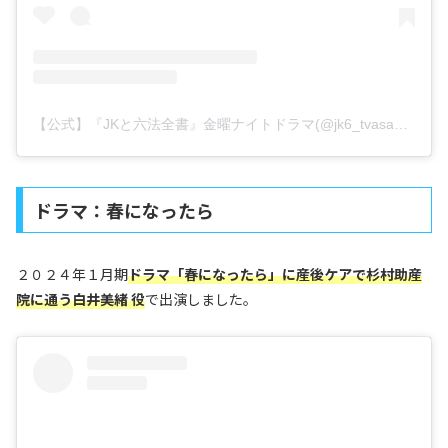
【公式】『JKと六法全書』金曜ナイトドラマ(@jk6_tvasahi)がシェアした投稿
ドラマ：春になったら
２０２４年１月期
ドラマ「春になったら」に産後ケアで杉村助産
院に通う白井美緒 役
で出演しました。