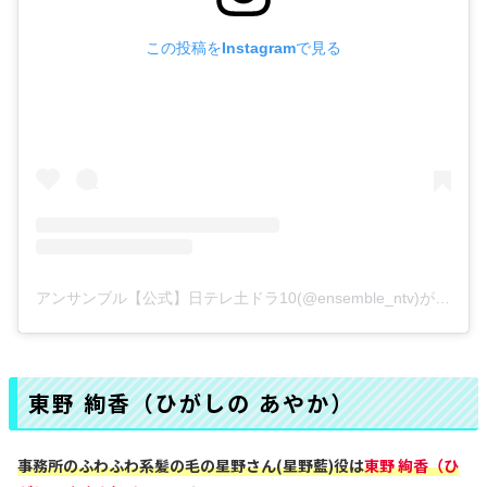
この投稿をInstagramで見る
アンサンブル【公式】日テレ土ドラ10(@ensemble_ntv)がシェアした投稿
東野 絢香‬（ひがしの あやか）
事務所の
ふわふわ系
髪の毛の星野さん(星野藍)役
は
東野 絢香‬（ひ