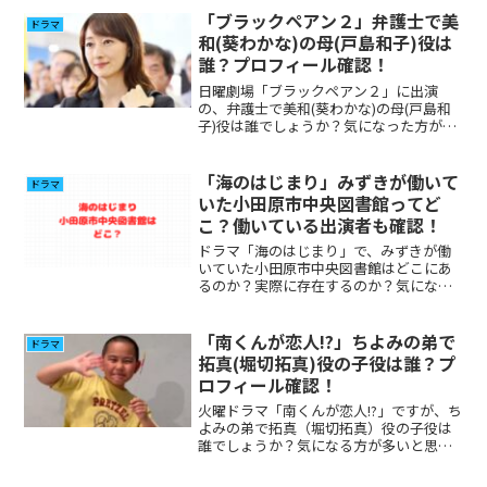
「ブラックペアン２」弁護士で美
ドラマ
和(葵わかな)の母(戸島和子)役は
誰？プロフィール確認！
日曜劇場「ブラックペアン２」に出演
の、弁護士で美和(葵わかな)の母(戸島和
子)役は誰でしょうか？気になった方が多
いと思いますので調べてみました。
「海のはじまり」みずきが働いて
ドラマ
いた小田原市中央図書館ってど
こ？働いている出演者も確認！
ドラマ「海のはじまり」で、みずきが働
いていた小田原市中央図書館はどこにあ
るのか？実際に存在するのか？気になる
方が多いと思いましたので調べてみまし
た。合わせて、この図書館で働いている
出演者(キャスト)についても調べました。
「南くんが恋人!?」ちよみの弟で
ドラマ
拓真(堀切拓真)役の子役は誰？プ
ロフィール確認！
火曜ドラマ「南くんが恋人!?」ですが、ち
よみの弟で拓真（堀切拓真）役の子役は
誰でしょうか？気になる方が多いと思い
ますので調べてみました。