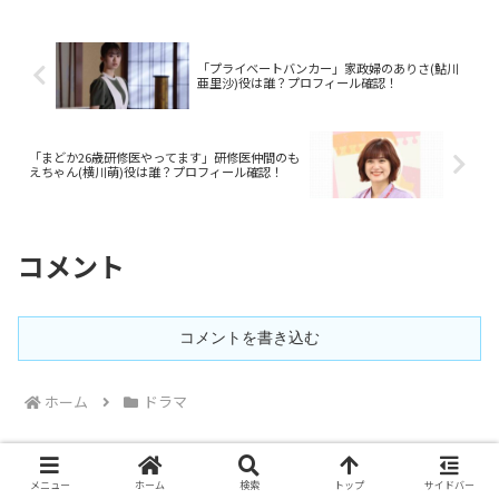
ました。
「プライベートバンカー」家政婦のありさ(鮎川
亜里沙)役は誰？プロフィール確認！
「まどか26歳研修医やってます」研修医仲間のも
えちゃん(横川萌)役は誰？プロフィール確認！
コメント
コメントを書き込む
ホーム
ドラマ
メニュー
ホーム
検索
トップ
サイドバー