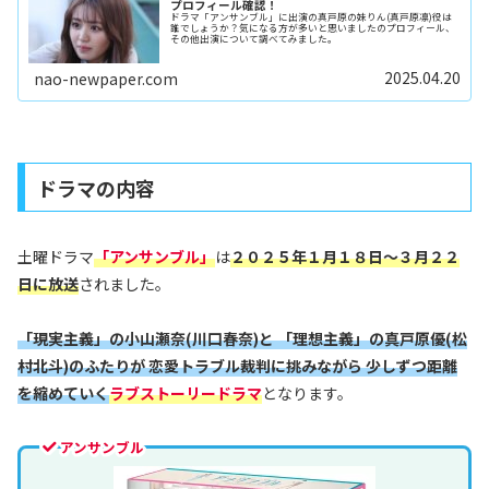
プロフィール確認！
ドラマ「アンサンブル」に出演の真戸原の妹りん(真戸原凛)役は
誰でしょうか？気になる方が多いと思いましたのプロフィール、
その他出演について調べてみました。
2025.04.20
nao-newpaper.com
ドラマの内容
土曜ドラマ
「アンサンブル」
は
２０２５年１月１８日～３月２２
日に放送
されました。
「現実主義」の小山瀬奈(川口春奈)と 「理想主義」の真戸原優(松
村北斗)のふたりが 恋愛トラブル裁判に挑みながら 少しずつ距離
を縮めていく
ラブストーリードラマ
となります。
アンサンブル