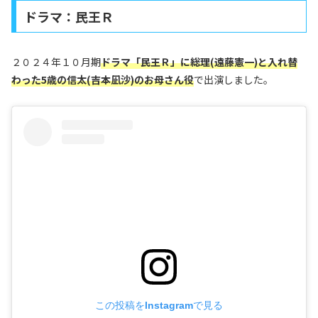
ドラマ：民王Ｒ
２０２４年１０月期
ドラマ「民王Ｒ」に総理(遠藤憲一)と入れ替
わった5歳の信太(吉本凪沙)のお母さん役
で出演しました。
この投稿をInstagramで見る