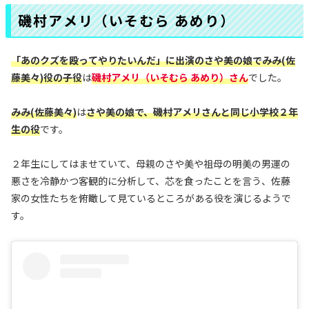
磯村アメリ（いそむら あめり）
「あのクズを殴ってやりたいんだ」に出演のさや美の娘でみみ(佐
藤美々)役の子役
は
磯村アメリ（いそむら あめり）さん
でした。
みみ(佐藤美々)
は
さや美の娘で、磯村アメリさんと同じ小学校２年
生の役
です。
２年生にしてはませていて、母親のさや美や祖母の明美の男運の
悪さを冷静かつ客観的に分析して、芯を食ったことを言う、佐藤
家の女性たちを俯瞰して見ているところがある役を演じるようで
す。