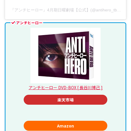
『アンチヒーロー』4月期日曜劇場【公式】(@antihero_tbs)が
アンチヒーロー
アンチヒーロー DVD-BOX [ 長谷川博己 ]
楽天市場
Amazon