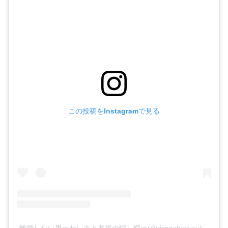
この投稿をInstagramで見る
離婚しない男ーサレ夫と悪嫁の騙し愛ー(@rikonshinaiex)がシ