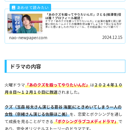
「あのクズを殴ってやりたいんだ」さとる(相澤悟)役
は誰？プロフィール確認！
ドラマ「あのクズを殴ってやりたいんだ」に出演の海里と同じ部
屋に住むルームメイトの相澤悟 役は誰でしょうか？気になる方が
多いと思いましたのプロフィール、その他出演について調べてみ
ました。
2024.12.15
nao-newpaper.com
ドラマの内容
火曜ドラマ
「あのクズを殴ってやりたいんだ」
は
２０２４年１０
月８日
～
１２月１０日に放送
されました。
クズ（玉森 裕太さん演じる葛谷 海里)にときめいてしまう一人の
女性（奈緒さん演じる佐藤ほこ美）
を、恋愛とボクシングを通し
て成長を見ることができる
「ボクシングラブコメディドラマ」
で
あり、完全オリジナルストーリーのドラマです。