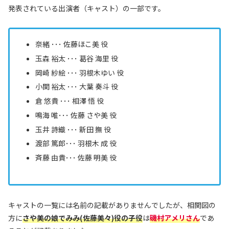
発表されている出演者（キャスト）の一部です。
奈緒 ･･･
佐藤
ほこ
美
役
玉森 裕太 ･･･
葛谷 海里 役
岡崎 紗絵 ･･･
羽根木
ゆい 役
小関 裕太 ･･･
大葉 奏斗
役
倉 悠貴 ･･･ 相澤 悟 役
鳴海 唯
･･･ 佐藤
さや
美
役
玉井 詩織 ･･･ 新田 撫 役
渡部 篤郎
･･･ 羽根
木
成
役
斉藤 由貴
･･･ 佐藤
明美
役
キャストの一覧には名前の記載がありませんでしたが、相関図の
方に
さや美の娘でみみ(佐藤美々)役の子役
は
磯村アメリさん
であ