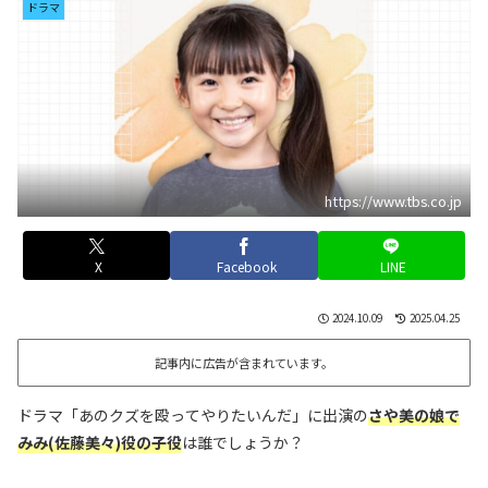
ドラマ
https://www.tbs.co.jp
X
Facebook
LINE
2024.10.09
2025.04.25
記事内に広告が含まれています。
ドラマ「あのクズを殴ってやりたいんだ」に出演の
さや美の娘で
みみ(佐藤美々)役の子役
は誰でしょうか？