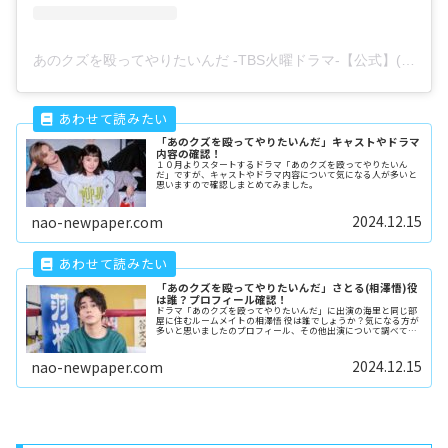
あのクズを殴ってやりたいんだ -TBS火曜ドラマ-【公式】(@anoku
「あのクズを殴ってやりたいんだ」キャストやドラマ
内容の確認！
１０月よりスタートするドラマ「あのクズを殴ってやりたいん
だ」ですが、キャストやドラマ内容について気になる人が多いと
思いますので確認しまとめてみました。
2024.12.15
nao-newpaper.com
「あのクズを殴ってやりたいんだ」さとる(相澤悟)役
は誰？プロフィール確認！
ドラマ「あのクズを殴ってやりたいんだ」に出演の海里と同じ部
屋に住むルームメイトの相澤悟 役は誰でしょうか？気になる方が
多いと思いましたのプロフィール、その他出演について調べてみ
ました。
2024.12.15
nao-newpaper.com