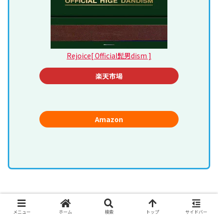
Rejoice[ Official髭男dism ]
楽天市場
Amazon
ＣＭ：三井住友海上
メニュー
ホーム
検索
トップ
サイドバー