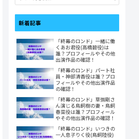
新着記事
「終幕のロンド」一緒に働
くあお君役(高橋碧役)は
誰？プロフィールやその他
出演作品の確認！
「終幕のロンド」パート社
員・神部清香役は誰？プロ
フィールやその他出演作品
の確認！
「終幕のロンド」草彅剛さ
ん演じる鳥飼樹の妻・鳥飼
春菜役は誰？プロフィール
やその他出演作品の確認！
「終幕のロンド」いつきの
一人息子りく役(鳥飼陸役)