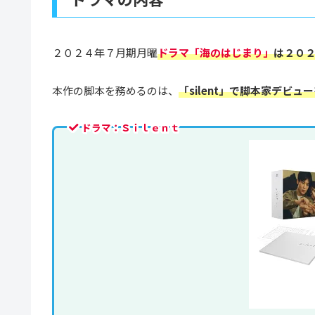
２０２４年７月期月曜
ドラマ「海のはじまり」
は２０
本作の脚本を務めるのは、
「silent」で脚本家デビ
ドラマ：Ｓｉｌｅｎｔ