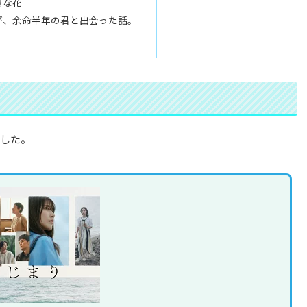
きな花
が、余命半年の君と出会った話。
ました。