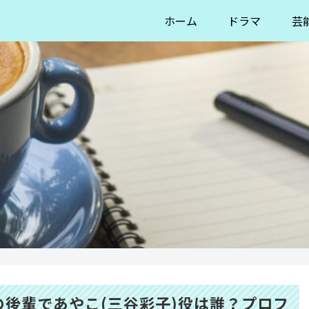
ホーム
ドラマ
芸
後輩であやこ(三谷彩子)役は誰？プロフ