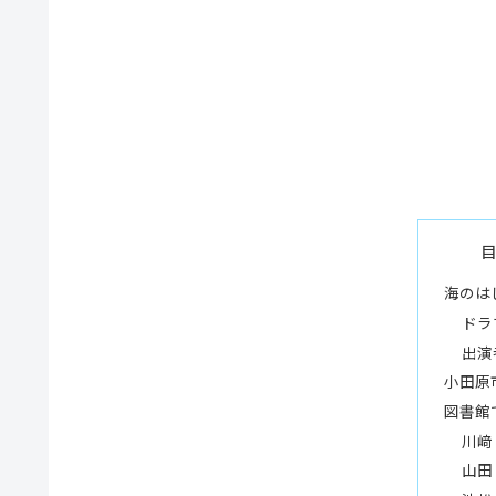
海のは
ドラ
出演
小田原
図書館
川﨑
山田