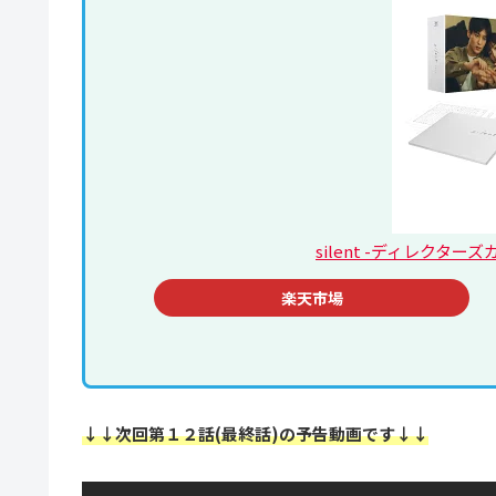
silent -ディレクターズ
楽天市場
↓↓次回第１２話(最終話)の予告動画です↓↓