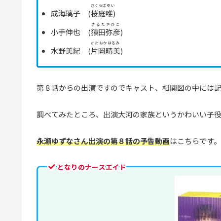
さくらばゆい
成海璃⼦ (
桜庭唯
)
さるたやひこ
⼩⼿伸也 (
猿⽥弥彦
)
かたおかはるみ
⽔野美紀 (
⽚岡晴美
)
第８話からの出演ですのでキャスト、相関図の中には
調べてみたところ、出演大河の家族というかわいい子
永瀬ゆずなさん出演の第８話の予告動画
はこちらです。
となりのナースエイド