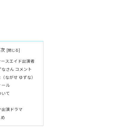
目次
ナースエイド出演者
ずなさん コメント
（ながせ ゆずな）
ィール
ついて
か出演ドラマ
とめ