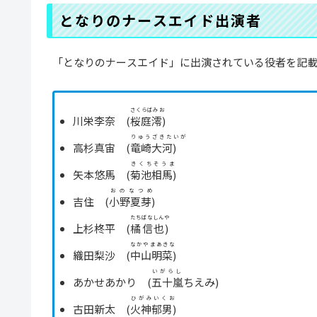
となりのナースエイド出演者
「となりのナースエイド」に出演されている役者を記載
さくらばみお
川栄李奈
(
桜庭澪)
りゅうざきたいが
⾼杉真宙 (
⻯崎⼤河
)
きくちそうま
⽮本悠⾺ (
菊池相⾺
)
おのなつめ
吉住 (
⼩野夏芽
)
たちばなしんや
上杉柊平 (
橘信也
)
なかやまあきな
織⽥梨沙 (
中⼭明菜
)
いがらし
あかせあかり (
五十嵐
ちえみ
)
ひがみいくお
古⽥新太 (
⽕神郁男
)