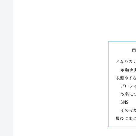
となりの
永瀬ゆ
永瀬ゆずな
プロフ
改名に
SNS
そのほ
最後にま