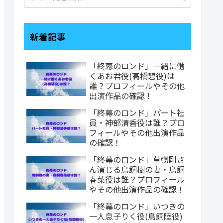
新着記事
「終幕のロンド」一緒に働
くあお君役(高橋碧役)は
誰？プロフィールやその他
出演作品の確認！
「終幕のロンド」パート社
員・神部清香役は誰？プロ
フィールやその他出演作品
の確認！
「終幕のロンド」草彅剛さ
ん演じる鳥飼樹の妻・鳥飼
春菜役は誰？プロフィール
やその他出演作品の確認！
「終幕のロンド」いつきの
一人息子りく役(鳥飼陸役)