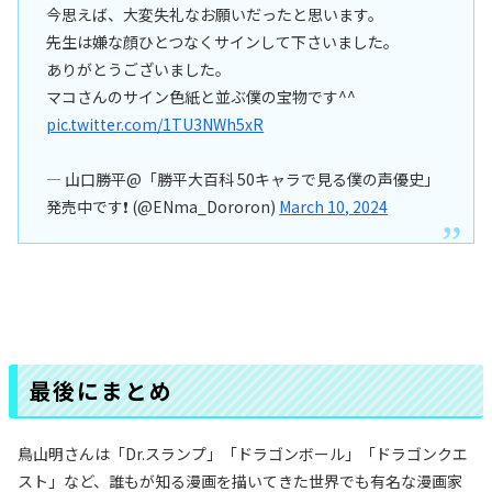
今思えば、大変失礼なお願いだったと思います。
先生は嫌な顔ひとつなくサインして下さいました。
ありがとうございました。
マコさんのサイン色紙と並ぶ僕の宝物です^^
pic.twitter.com/1TU3NWh5xR
— 山口勝平@「勝平大百科 50キャラで見る僕の声優史」
発売中です❗️ (@ENma_Dororon)
March 10, 2024
最後にまとめ
鳥山明さんは「Dr.スランプ」「ドラゴンボール」「ドラゴンクエ
スト」など、誰もが知る漫画を描いてきた世界でも有名な漫画家