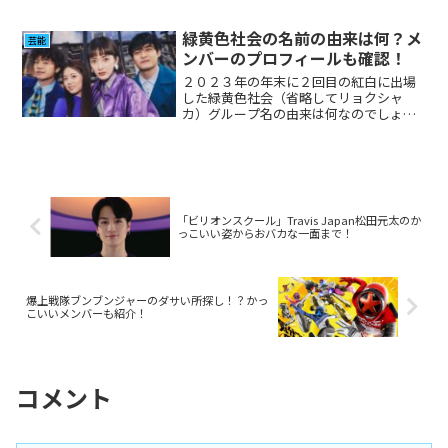
た、彼女のプロフィールとドラマ「くる
り」の情報もあわせて確認してみまし
た。
緑黄色社会の名前の由来は何？メ
芸能
ンバーのプロフィールも確認！
２０２３年の年末に２回目の紅白に出場
した緑黄色社会（省略してリョクシャ
カ）グループ名の由来は何なのでしょ
う。気になる方が多いと思いますので調
べてみました。メンバー２人が同時に結
婚されたことが発表されましたので合わ
せて確認しました。
「ビリオンスクール」Travis Japan松田元太のか
っこいい姿からおバカな一面まで！
爆上戦隊ブンブンジャーのダサい所探し！？かっ
こいいメンバーも紹介！
コメント