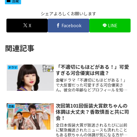
芸能
シェアよろしくお願いします
X
Facebook
LINE
関連記事
「不適切にもほどがある！」可愛
ドラマ
すぎる河合優実は何歳？
金曜ドラマ「不適切にもほどがある！」
で大反響だった可愛すぎる河合優実さ
ん。彼女の年齢などプロフィールを知ら
ない方が多いと思いますので調べてみま
した。
次回第101回仮装大賞欽ちゃんの
芸能
体調は大丈夫？香取慎吾と共に司
会！
全日本仮装大賞が放送されるたびに以前
に緊急搬送されたニュースも流れたこと
もある欽ちゃんの体調が気になる方が多