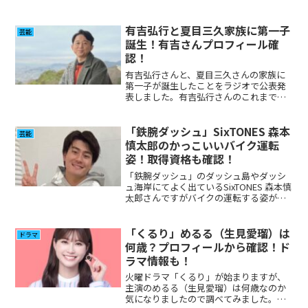
いと思います。欽ちゃんの現在の体調と
共に、仮装大賞の歴史など調べてみまし
た。
有吉弘行と夏目三久家族に第一子
芸能
誕生！有吉さんプロフィール確
認！
有吉弘行さんと、夏目三久さんの家族に
第一子が誕生したことをラジオで公表発
表しました。有吉弘行さんのこれまでの
プロフィールを確認してみました。
「鉄腕ダッシュ」SixTONES 森本
芸能
慎太郎のかっこいいバイク運転
姿！取得資格も確認！
「鉄腕ダッシュ」のダッシュ島やダッシ
ュ海岸にてよく出ているSixTONES 森本慎
太郎さんですがバイクの運転する姿がか
っこいいとの評判でしたのでプロフィー
ル等について調べてみました。あわせ
て、たくさん持っている資格についても
「くるり」めるる（生見愛瑠）は
ドラマ
調べてみました。
何歳？プロフィールから確認！ド
ラマ情報も！
火曜ドラマ「くるり」が始まりますが、
主演のめるる（生見愛瑠）は何歳なのか
気になりましたので調べてみました。ま