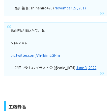
— 品川祐 (@shinahiro426)
November 27, 2017
鳥山明が描いた品川祐
ヽ(≝∀≝)ﾉ
pic.twitter.com/Vh4bimLGHm
— ♡目で楽しむイラスト♡ (@soie_jk74)
June 3, 2022
工藤静香