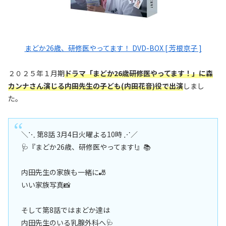
まどか26歳、研修医やってます！ DVD-BOX [ 芳根京子 ]
２０２５年１月期
ドラマ「まどか26歳研修医やってます！」に森
カンナさん演じる
内田先生の子ども(内田花音)役
で出演
しまし
た。
＼⋱ 第8話 3月4日火曜よる10時 ⋰／
🩺『まどか26歳、研修医やってます!』📚
内田先生の家族も一緒に🎳
いい家族写真📸
そして第8話ではまどか達は
内田先生のいる乳腺外科へ🩺