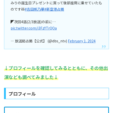
みりの誕生日プレゼントに買って後部座席に乗せていたも
のです🧸
#吉田帆乃華
#新空港占拠
◤次回4話(2/3放送)の前に…
pic.twitter.com/i3FzYTrQOa
— 放送局占拠【公式】 (@dbs_ntv)
February 1, 2024
↓プロフィールを確認してみるとともに、その他出
演なども調べてみました↓
プロフィール