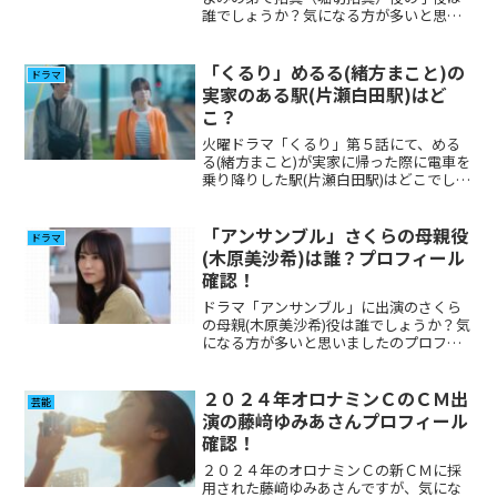
誰でしょうか？気になる方が多いと思い
ますので調べてみました。
「くるり」めるる(緒方まこと)の
ドラマ
実家のある駅(片瀬白田駅)はど
こ？
火曜ドラマ「くるり」第５話にて、める
る(緒方まこと)が実家に帰った際に電車を
乗り降りした駅(片瀬白田駅)はどこでしょ
うか？気になった方が多いと思うので調
べてみました。めるる(緒方まこと)と神尾
楓珠(朝日結生)がベンチに座って電車を待
「アンサンブル」さくらの母親役
ドラマ
っていた姿は素敵でしたね。
(木原美沙希)は誰？プロフィール
確認！
ドラマ「アンサンブル」に出演のさくら
の母親(木原美沙希)役は誰でしょうか？気
になる方が多いと思いましたのプロフィ
ール、その他出演について調べてみまし
た。
２０２４年オロナミンＣのＣＭ出
芸能
演の藤﨑ゆみあさんプロフィール
確認！
２０２４年のオロナミンＣの新ＣＭに採
用された藤﨑ゆみあさんですが、気にな