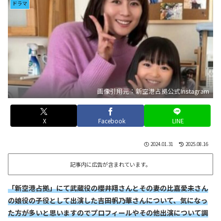
ドラマ
画像引用元：新空港占拠公式Instagram
X
Facebook
LINE
2024.01.31
2025.08.16
記事内に広告が含まれています。
「新空港占拠」にて武蔵役の櫻井翔さんとその妻の比嘉愛未さん
の娘役の子役として出演した吉田帆乃華さんについて、気になっ
た方が多いと思いますのでプロフィールやその他出演について調