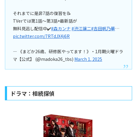
それまでに是非7話の復習を📝
TVerでは第1話〜第3話+最新話が
無料見逃し配信中✔️
#森カンナ
#渋江譲二
#吉田帆乃華
…
pic.twitter.com/7RTdJX4j6R
— 《まどか26歳、研修医やってます！》︎・1月期火曜ドラ
マ【公式】 (@madoka26_tbs)
March 1, 2025
ドラマ：相続探偵