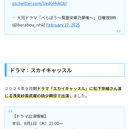
pic.twitter.com/UedGHvkCbI
— 大河ドラマ「べらぼう〜蔦重栄華乃夢噺〜」日曜夜8時
(@berabou_nhk)
February 27, 2025
ドラマ：スカイキャッスル
２０２４年９月期
ドラマ「スカイキャッスル」に松下奈緒さん演
じる浅見紗英
武蔵の幼少期役
で出演
しました。
【ドラマ出演情報】
本日、8月1日（木）21:00〜