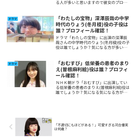
る人が多いと思いますので彼女のプロフ
ィールを調べてみました。
「わたしの宝物」深澤辰哉の中学
ドラマ
時代のりょう(冬月稜)役の子役は
誰？プロフィール確認！
ドラマ「わたしの宝物」に出演の深澤辰
哉さんの中学時代のりょう(冬月稜)役の子
役は誰でしょうか？気になる方が多いと
思いましたのプロフィール、その他出演
について調べてみました。
「おむすび」低栄養の患者のまり
ドラマ
え(曽根麻利絵)役は誰？プロフィ
ール確認！
ＮＨＫ朝ドラ「おむすび」に出演してい
る低栄養の患者のまりえ(曽根麻利絵)役は
誰でしょうか？気になる気になる方が多
いと思いましたのでプロフィール、その
他の出演について調べてみました。
「不適切にもほどがある！」可愛すぎる河合優実
は何歳？