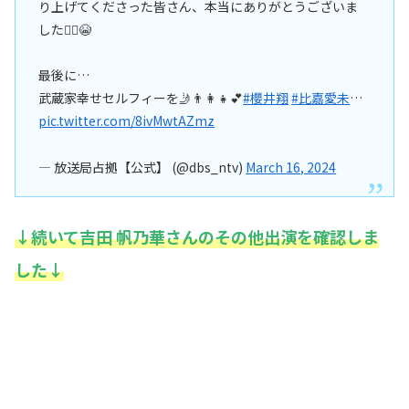
り上げてくださった皆さん、本当にありがとうございま
した🙇‍♀️😭
最後に…
武蔵家幸せセルフィーを🤳👨‍👩‍👧💕
#櫻井翔
#比嘉愛未
…
pic.twitter.com/8ivMwtAZmz
— 放送局占拠【公式】 (@dbs_ntv)
March 16, 2024
↓続いて吉田 帆乃華さんのその他出演を確認しま
した↓