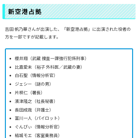
新空港占拠
吉田 帆乃華さんが出演した、「新空港占拠」に出演された役者の
方を一部ですが記載します。
櫻井翔（武蔵 捜査一課強行犯係刑事）
比嘉愛未（裕子 外科医／武蔵の妻）
白石聖（情報分析官）
ジェシー（謎の男）
片桐仁（署長）
濱津隆之（社長秘書）
長田成哉（弁護士）
富川一人（パイロット）
ぐんぴぃ（情報分析官）
結城モエ（客室乗務員）