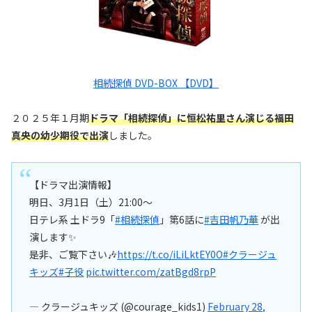
相続探偵 DVD-BOX 【DVD】
２０２５年１月期
ドラマ「相続探偵」に恒松祐里さん演じる福田
真央の幼少期役で出演
しました。
【ドラマ出演情報】
明日、3月1日（土）21:00〜
日テレ系 土ドラ9「
#相続探偵
」第6話に
#吉田帆乃華
が出
演します✨
是非、ご覧下さい🎶
https://t.co/iLiLktEY0O
#クラージュ
キッズ
#子役
pic.twitter.com/zatBgd8rpP
— クラージュキッズ (@courage_kids1)
February 28,