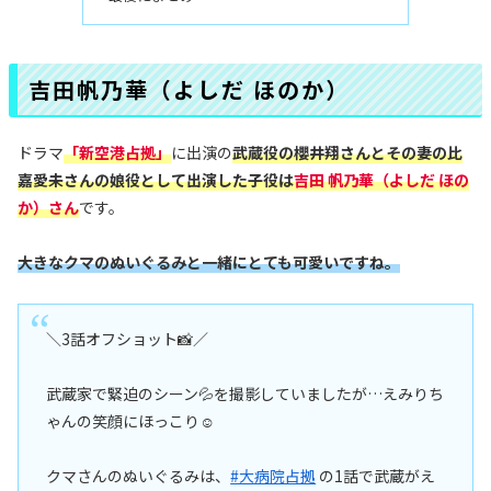
吉田帆乃華（よしだ ほのか）
ドラマ
「新空港占拠」
に出演の
武蔵役の櫻井翔さんとその妻の比
嘉愛未さんの娘役として出演した子役
は
吉田 帆乃華（よしだ ほの
か）
さん
です。
大きなクマのぬいぐるみと一緒にとても可愛いですね。
＼3話オフショット📸／
武蔵家で緊迫のシーン💦を撮影していましたが…えみりち
ゃんの笑顔にほっこり☺️
クマさんのぬいぐるみは、
#大病院占拠
の1話で武蔵がえ