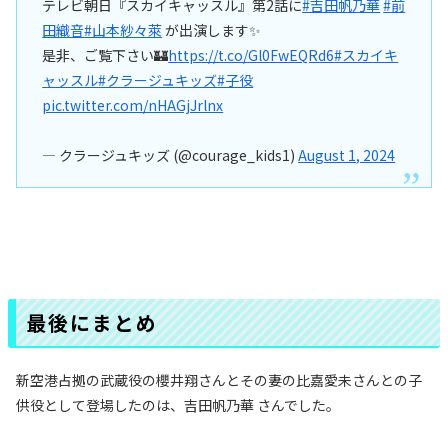
テレビ朝日『スカイキャッスル』第2話に
#吉田帆乃華
#前
田織音
#山本紗々萊
が出演します✨
是非、ご覧下さい🏰
https://t.co/Gl0FwEQRd6
#スカイキ
ャッスル
#クラージュキッズ
#子役
pic.twitter.com/nHAGjJrlnx
— クラージュキッズ (@courage_kids1)
August 1, 2024
最後にまとめ
新空港占拠の武蔵役の櫻井翔さんとその妻の比嘉愛未さんとの子
供役として登場したのは、吉田帆乃華 さんでした。