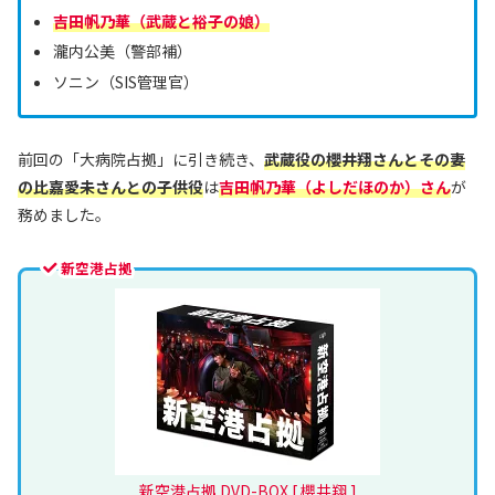
吉田帆乃華（武蔵と裕子の娘）
瀧内公美（警部補）
ソニン（SIS管理官）
前回の「大病院占拠」に引き続き、
武蔵役の櫻井翔さんとその妻
の比嘉愛未さんとの子供役
は
吉田帆乃華（よしだほのか）さん
が
務めました。
新空港占拠
新空港占拠 DVD-BOX [ 櫻井翔 ]