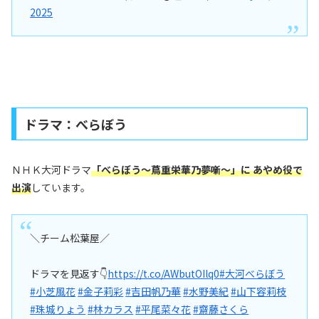
2025
ドラマ：べらぼう
ＮＨＫ大河ドラマ
「べらぼう〜蔦重栄華乃夢噺〜」に あやめ役で
出演
しています。
＼チーム松葉屋／
ドラマを見返す👇
https://t.co/AWbutOIlq0
#大河べらぼう
#小芝風花
#金子莉彩
#吉田帆乃華
#水野美紀
#山下容莉枝
#珠城りょう
#林カラス
#平尾菜々花
#齋藤さくら