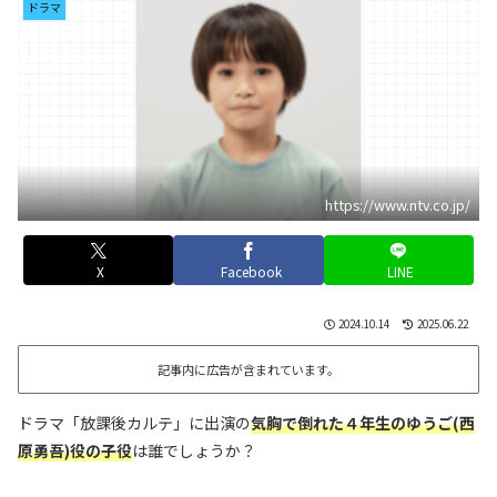
ドラマ
https://www.ntv.co.jp/
X
Facebook
LINE
2024.10.14
2025.06.22
記事内に広告が含まれています。
ドラマ「放課後カルテ」に出演の
気胸で倒れた４年生のゆうご(西
原勇吾)役の子役
は誰でしょうか？