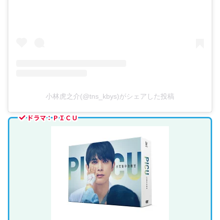
小林虎之介(@tns_kbys)がシェアした投稿
ドラマ：ＰＩＣＵ