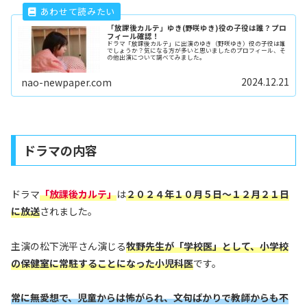
「放課後カルテ」ゆき(野咲ゆき)役の子役は誰？プロ
フィール確認！
ドラマ「放課後カルテ」に出演のゆき（野咲ゆき）役の子役は誰
でしょうか？気になる方が多いと思いましたのプロフィール、そ
の他出演について調べてみました。
2024.12.21
nao-newpaper.com
ドラマの内容
ドラマ
「放課後カルテ」
は
２０２４年１０月５日
～
１２月２１日
に放送
されました。
主演の松下洸平さん演じる
牧野先生が「学校医」として、小学校
の保健室に常駐することになった小児科医
です。
常に無愛想で、児童からは怖がられ、文句ばかりで教師からも不