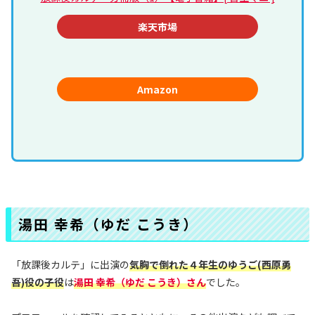
楽天市場
Amazon
湯田 幸希（ゆだ こうき）
「放課後カルテ」に出演の
気胸で倒れた４年生のゆうご(西原勇
吾)役の子役
は
湯田 幸希（ゆだ こうき）さん
でした。