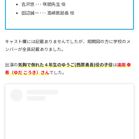
吉沢悠 ･･･ 咲間先生 役
田辺誠一 ･･･ 高崎医局長 役
キャスト欄には記載ありませんでしたが、相関図の方に学校のメ
ンバーが全員記載ありました。
出演の
気胸で倒れた４年生のゆうご(西原勇吾)役の子役
は
湯田 幸
希（ゆだ こうき）さん
でした。