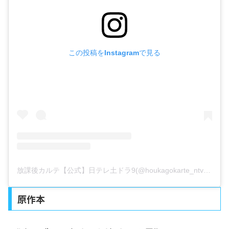
この投稿をInstagramで見る
放課後カルテ【公式】日テレ土ドラ9(@houkagokarte_ntv)がシェアした投稿
原作本