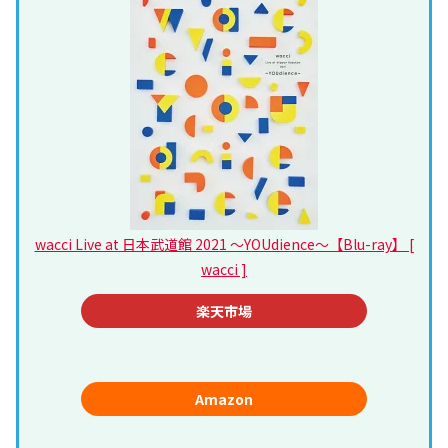
wacci Live at 日本武道館 2021 ～YOUdience～【Blu-ray】 [
wacci ]
楽天市場
Amazon