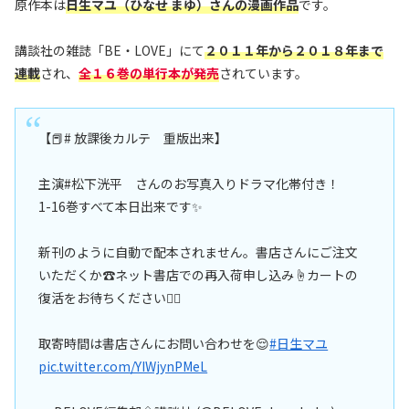
原作本は
日生マユ（ひなせ まゆ）さんの漫画作品
です。
講談社の雑誌「BE・LOVE」にて
２０１１年から２０１８年まで
連載
され、
全１６巻の単行本が発売
されています。
【📕# 放課後カルテ 重版出来】
主演#松下洸平 さんのお写真入りドラマ化帯付き！
1-16巻すべて本日出来です✨
新刊のように自動で配本されません。書店さんにご注文
いただくか☎️ネット書店での再入荷申し込み☝️カートの
復活をお待ちください🙇‍♀️
取寄時間は書店さんにお問い合わせを😌
#日生マユ
pic.twitter.com/YIWjynPMeL