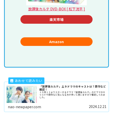
放課後カルテ DVD-BOX [ 松下洸平 ]
楽天市場
Amazon
「放課後カルテ」土９ドラマのキャストは？原作など
確認！
１０月１２よりスターするドラマ「放課後カルテ」のドラマのキ
ャストや原作など気になる方が多いと思いますので確認してみま
した。
2024.12.21
nao-newpaper.com