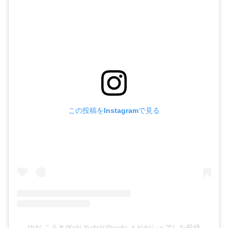
この投稿をInstagramで見る
ゆだ こうき(Koki Yuda)(@yuda_k.k)がシェアした投稿