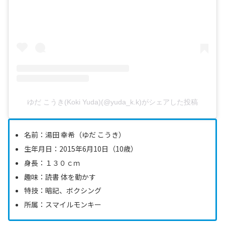
ゆだ こうき(Koki Yuda)(@yuda_k.k)がシェアした投稿
名前：湯田 幸希（ゆだ こうき）
生年月日：2015年6月10日（10歳）
身長：１３０ｃｍ
趣味：読書 体を動かす
特技：暗記、ボクシング
所属：スマイルモンキー