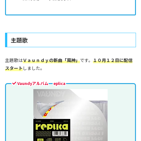
主題歌
主題歌は
Ｖａｕｎｄｙの新曲「風神」
です。
１０月１２日に配信
スタート
しました。
Vaundyアルバム eplica