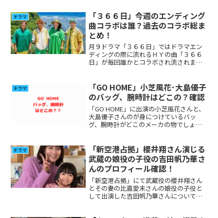
「３６６日」今週のエンディング
ドラマ
曲コラボは誰？過去のコラボ総ま
とめ！
月９ドラマ「３６６日」ではドラマエン
ディングの際に流れるＨＹの曲「３６６
日」が毎回誰かとコラボされ流されまし
た。これまで流れたエンディングについ
て誰とコラボしていたか気になる人が多
いと思いますのでまとめました。
「GO HOME」小芝風花･大島優子
ドラマ
のバッグ、腕時計はどこの？確認
「GO HOME」に出演の小芝風花さんと、
大島優子さんのが身につけているバッ
グ、腕時計がどこのメーカの物でしょう
か？気になった方が多いと思いますので
調べてみました。
「新空港占拠」櫻井翔さん演じる
ドラマ
武蔵の娘役の子役の吉田帆乃華さ
んのプロフィール確認！
「新空港占拠」にて武蔵役の櫻井翔さん
とその妻の比嘉愛未さんの娘役の子役と
して出演した吉田帆乃華さんについて、
気になった方が多いと思いますのでプロ
フィールやその他出演について調べてみ