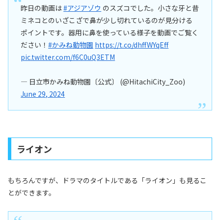
昨日の動画は
#アジアゾウ
のスズコでした。小さな牙と昔
ミネコとのいざこざで鼻が少し切れているのが見分ける
ポイントです。器用に鼻を使っている様子を動画でご覧く
ださい！
#かみね動物園
https://t.co/dhffWYqEff
pic.twitter.com/f6C0uQ3ETM
— 日立市かみね動物園〔公式〕 (@HitachiCity_Zoo)
June 29, 2024
ライオン
もちろんですが、ドラマのタイトルである「ライオン」も見るこ
とができます。