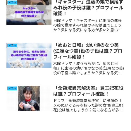
ました。
「キャスター」進藤の娘で横尾す
ドラマ
みれ役の子役は誰？プロフィール
確認！
日曜ドラマ「キャスター」に出演の進藤
の娘で横尾すみれ役の子役は誰でしょう
か？気になる気になる方が多いと思いま
したのでプロフィール、その他の出演に
ついて調べてみました。
「めおと日和」幼い頃のなつ美
ドラマ
(江端なつ美)役の子役は誰？プロ
フィール確認！
木曜ドラマ「波うららかに、めおと日
和」に出演の幼い頃のなつ美(江端なつ美)
役の子役は誰でしょうか？気になる気に
なる方が多いと思いましたのでプロフィ
ール、その他の出演について調べてみま
した。
「全領域異常解決室」豊玉妃花役
ドラマ
は誰？プロフィール確認！
ドラマ「全領域異常解決室」に出演のサ
メのぬいぐるみを持った謎の女性(豊玉妃
花)役は誰でしょうか？気になる方が多い
と思いましたのプロフィール、その他出
演について調べてみました。