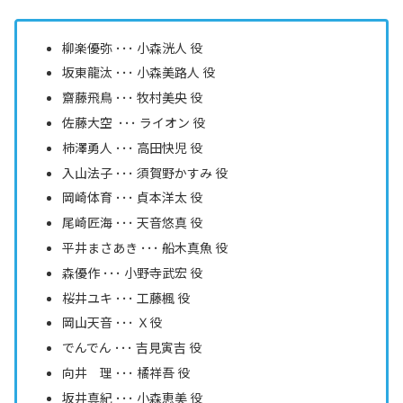
柳楽優弥 ･･･ 小森洸人 役
坂東龍汰 ･･･ 小森美路人 役
齋藤飛鳥 ･･･ 牧村美央 役
佐藤大空 ･･･ ライオン 役
柿澤勇人 ･･･ 高田快児 役
入山法子 ･･･ 須賀野かすみ 役
岡崎体育 ･･･ 貞本洋太 役
尾崎匠海 ･･･ 天音悠真 役
平井まさあき ･･･ 船木真魚 役
森優作 ･･･ 小野寺武宏 役
桜井ユキ ･･･ 工藤楓 役
岡山天音 ･･･ Ｘ役
でんでん ･･･ 吉見寅吉 役
向井 理 ･･･ 橘祥吾 役
坂井真紀 ･･･ 小森恵美 役