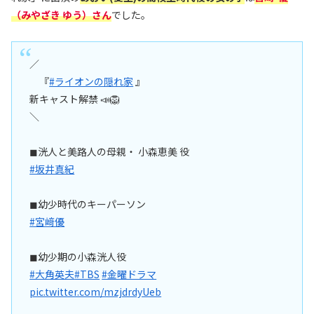
（みやざき ゆう）さん
でした。
／
『
#ライオンの隠れ家
』
新キャスト解禁 📣🦁
＼
◼︎洸人と美路人の母親・ 小森恵美 役
#坂井真紀
◼︎幼少時代のキーパーソン
#宮﨑優
◼︎幼少期の小森洸人役
#大角英夫
#TBS
#金曜ドラマ
pic.twitter.com/mzjdrdyUeb