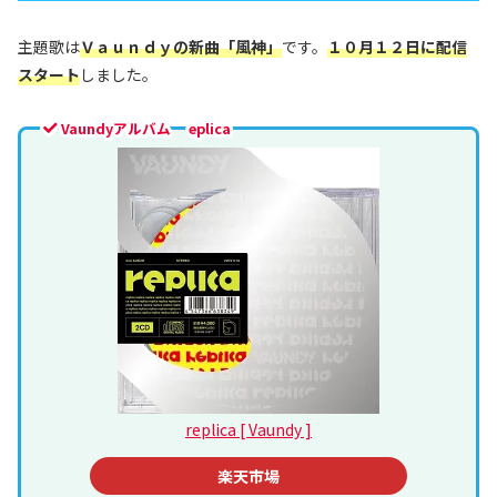
主題歌は
Ｖａｕｎｄｙの新曲「風神」
です。
１０月１２日に配信
スタート
しました。
Vaundyアルバム eplica
replica [ Vaundy ]
楽天市場