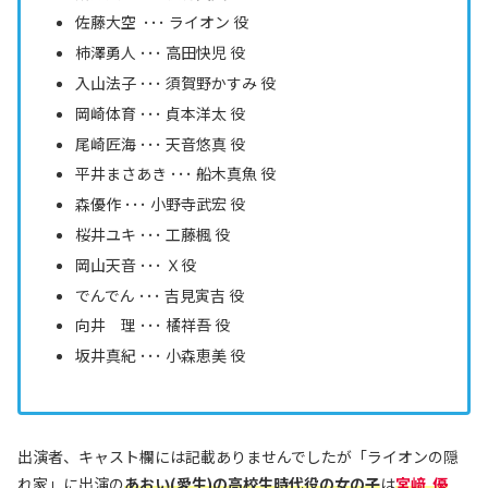
佐藤大空 ･･･ ライオン 役
柿澤勇人 ･･･ 高田快児 役
入山法子 ･･･ 須賀野かすみ 役
岡崎体育 ･･･ 貞本洋太 役
尾崎匠海 ･･･ 天音悠真 役
平井まさあき ･･･ 船木真魚 役
森優作 ･･･ 小野寺武宏 役
桜井ユキ ･･･ 工藤楓 役
岡山天音 ･･･ Ｘ役
でんでん ･･･ 吉見寅吉 役
向井 理 ･･･ 橘祥吾 役
坂井真紀 ･･･ 小森恵美 役
出演者、キャスト欄には記載ありませんでしたが「ライオンの隠
れ家」に出演の
あおい(愛生)の高校生時代役の女の子
は
宮﨑 優