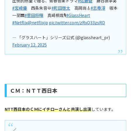
圧倒的熱量で贈る、青春音楽ドラマ
#佐藤健
藤谷直季🎤
#宮﨑優
西条朱音🥁
#町田啓太
高岡尚🎸
#志尊淳
坂本
一至🎹
#菅田将暉
真崎桐哉🎙
#GlassHeart
#Netflix
@netflixjp
pic.twitter.com/zRxQ33zsRD
— 「グラスハート」シリーズ公式 (@glassheart_pr)
February 12, 2025
ＣＭ：ＮＴＴ西日本
NTT西日本のＣＭにイチローさんと共演し出演
しています。
／