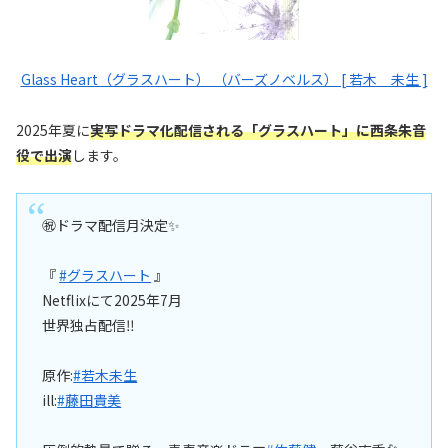
Glass Heart（グラスハート） （バーズノベルス） [ 若木 未生 ]
2025年夏に
実写ドラマ化配信される「グラスハート」に西条朱音
役で出演
します。
㊗ドラマ配信月決定✨
『
#グラスハート
』
Netflixにて2025年7月
世界独占配信‼
原作:
#若木未生
ill:
#藤田貴美