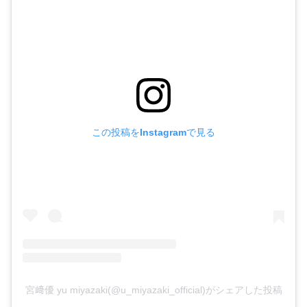
この投稿をInstagramで見る
宮﨑優 yu miyazaki(@u_miyazaki_official)がシェアした投稿