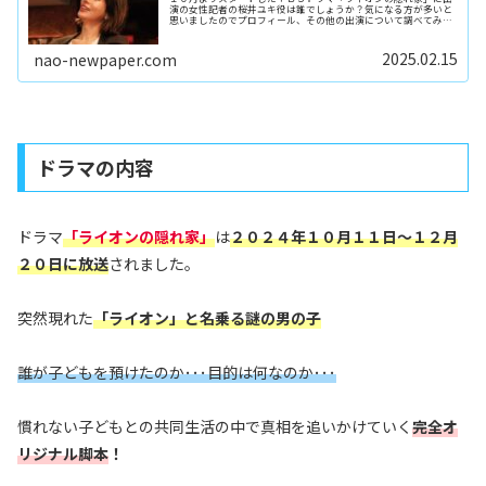
演の女性記者の桜井ユキ役は誰でしょうか？気になる方が多いと
思いましたのでプロフィール、その他の出演について調べてみま
した。
2025.02.15
nao-newpaper.com
ドラマの内容
ドラマ
「ライオンの隠れ家」
は
２０２４年１０月１１日～１２月
２０日に放送
されました。
突然現れた
「ライオン」と名乗る謎の男の子
誰が子どもを預けたのか･･･目的は何なのか･･･
慣れない子どもとの共同生活の中で真相を追いかけていく
完全オ
リジナル脚本
！