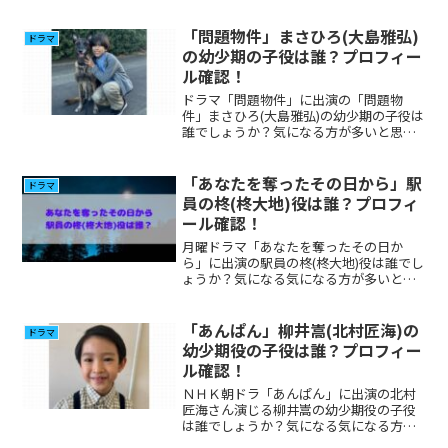
ロフィール、その他出演について調べて
みました。 (adsbygoogle =
window.adsbygoogle || []...
「問題物件」まさひろ(大島雅弘)
ドラマ
の幼少期の子役は誰？プロフィー
ル確認！
ドラマ「問題物件」に出演の「問題物
件」まさひろ(大島雅弘)の幼少期の子役は
誰でしょうか？気になる方が多いと思い
ましたのプロフィール、その他出演につ
いて調べてみました。
「あなたを奪ったその日から」駅
ドラマ
員の柊(柊大地)役は誰？プロフィ
ール確認！
月曜ドラマ「あなたを奪ったその日か
ら」に出演の駅員の柊(柊大地)役は誰でし
ょうか？気になる気になる方が多いと思
いましたのでプロフィール、その他の出
演について調べてみました。
「あんぱん」柳井嵩(北村匠海)の
ドラマ
幼少期役の子役は誰？プロフィー
ル確認！
ＮＨＫ朝ドラ「あんぱん」に出演の北村
匠海さん演じる柳井嵩の幼少期役の子役
は誰でしょうか？気になる気になる方が
多いと思いましたのでプロフィール、そ